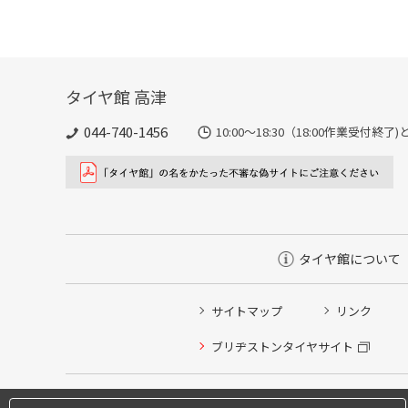
タイヤ館 高津
044-740-1456
10:00～18:30（18:00作業受付終
タイヤ館について
サイトマップ
リンク
タイヤ点検・安全点検/タイヤ履き替え/オイル交換/その
ブリヂストンタイヤサイト
クローク契約会員専用タイヤ履き替え※タイヤ履き替えを
本日のタイヤ履き替え順番待ち予約 ※クローク契約会員