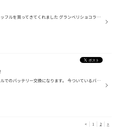
こんにちは！ 主人が会社帰りにワッフルを買ってきてくれました グランベリショコラを食べましたがシナモンがきいていて 美味しかったです また買ってきてね
換
こんにちは。 本日はエクストレイルでのバッテリー交換になります。 今ついているバッテリーがこちら、 エコRバッテリーが付いていたので今の性能を落とさぬようにするため、 同じバッテリーをお勧めさせて頂きました。 このバッテリーはアイドリングストップ車にも対応しているのです。 IS車だとエ...
<
1
2
>