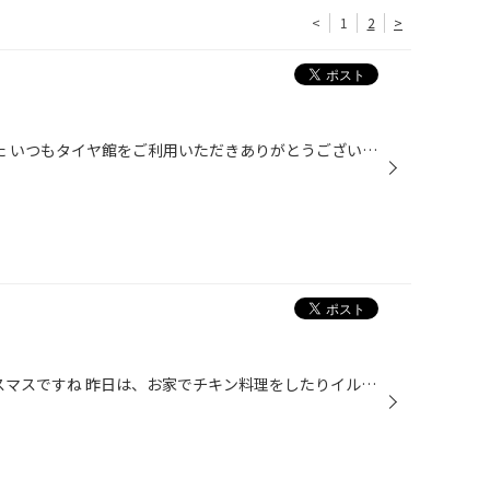
<
1
2
>
今年も残すところ3日となりました いつもタイヤ館をご利用いただきありがとうございます 来年度もタイヤ館をよろしくお願い致します 年明けは、1月4日より営業いたします 年末年始寒くなるようです お身体にお気を付けくださいませ ではよいお年をお迎えください
こんにちは 今日は12月25日クリスマスですね 昨日は、お家でチキン料理をしたりイルミネーションが 素敵な場所を拝見したりして過ごしました 皆さんはいかがお過ごしでしたか？ 皆様も素敵なクリスマスをお過ごしください