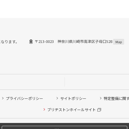
〒213-0023 神奈川県川崎市高津区子母口528
了)となります。
Map
プライバシーポリシー
サイトポリシー
特定整備に関
他ピット作業の予約
ブリヂストンホイールサイト
希望のクローク契約会員の方はこちらを選択ください
の方はご利用いただけません