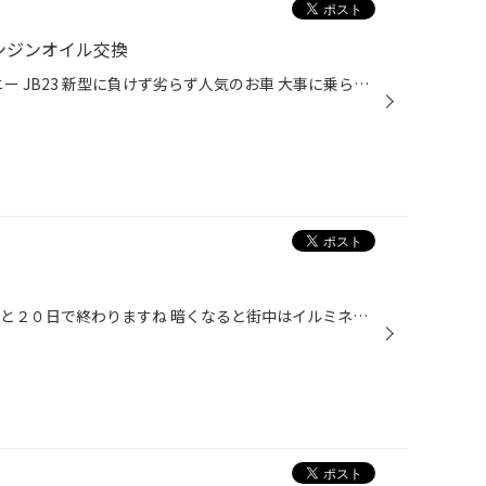
エンジンオイル交換
本日のお車はこちら スズキ ジムニー JB23 新型に負けず劣らず人気のお車 大事に乗られており、各所にこだわりが見え隠れしているお車 定期メンテナンスにて、エンジンオイルと初ミッションオイル交換 エンジンオイルは5,000Km交換が目安 ミッションオイルは、20,000Km交換を目安でしょうか。 汚れ...
こんにちは 早いもので、今年もあと２０日で終わりますね 暗くなると街中はイルミネーションで明るく点灯され 年々にぎやかになり楽しみの一つになっています