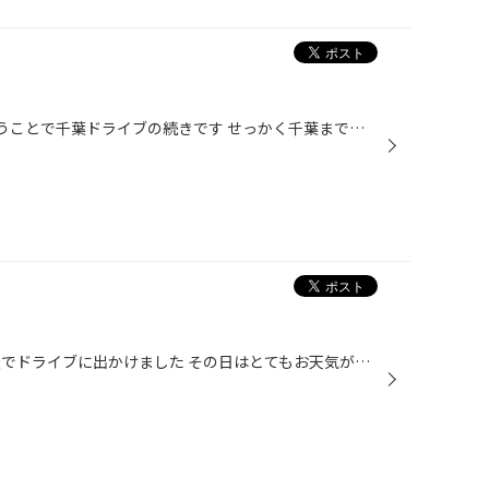
こんにちは 本日もドライブ2ということで千葉ドライブの続きです せっかく千葉まで来たので新鮮な魚が食べたいということで アクアラインを降りてから車で20分のところにある イワシ料理のお店に行きました お刺身も新鮮で脂がのって美味しかったです(^^♪ ＊ビールも写っていますがもちろん運転手は...
こんにちは 先日、久しぶりに家族でドライブに出かけました その日はとてもお天気が良かったのですが、すごく寒かったです 子供が那須高原に行きたいと言ったのですが天気予報で雪とのこと スタッドレスをはめていなかったので断念( ；∀；) アクアラインを利用して千葉の房総に行ってきました ロー...