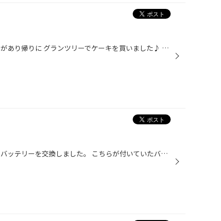
こんにちは！ 武蔵小杉の駅に用事があり帰りに グランツリーでケーキを買いました♪ モンブランのクリームの下はシフォンケーキでしっとりと やわらかくおいしくいただきました＼(^_^)／
こんにちは。 本日はデュアリスのバッテリーを交換しました。 こちらが付いていたバッテリーです。 前回取り付けしたのが２０１４年４月になっているので４年と半年位経過している状態です。 バッテリーの交換目安が約3年程なので１年半経過している状態です。 そして今回お取り付けしたのがこちら...