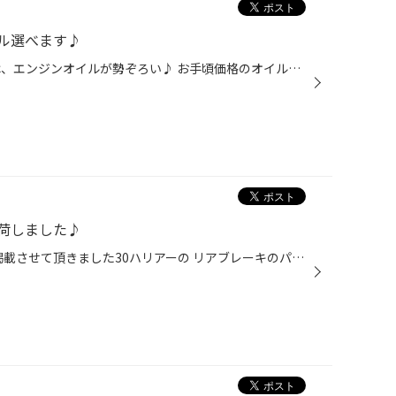
ル選べます♪
こんにちは♪ タイヤ館高津店では、エンジンオイルが勢ぞろい♪ お手頃価格のオイルからこだわりのオイルまで、 様々オイルを揃えてお客様をお待ちしております♪ エンジンオイルってどれも一緒だと思っている方もいらっしゃると思いますが、 オイルによって車の性能は変わってきます！！ 皆様の気にな...
荷しました♪
こんにちは♪ 先日、私がWEBに掲載させて頂きました30ハリアーの リアブレーキのパッドが本日届きました♪ ENDLESS Super Street S-sports 制動力を高めつつ、ブレーキダストを抑えたブレーキパッドになります。 初期制動に優れたパッドになりますので、 低温走行時でもブレーキの踏み始めからしっか...