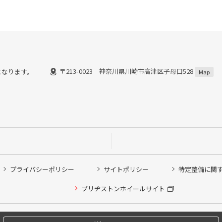
〒213-0023 神奈川県川崎市高津区子母口528
了)となります。
Map
プライバシーポリシー
サイトポリシー
特定整備に関
他ピット作業の予約
ブリヂストンホイールサイト
希望のクローク契約会員の方はこちらを選択ください
の方はご利用いただけません