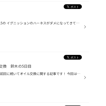
こんにちは♪ 私の愛車シルビアS15の イグニッションのハーネスがダメになってきてしまいました、、、 たまにエンジンが一発死んでしまうんです、、、 これはまずい、、、 ということで、新しいハーネスを注文しました♪ 来ました！！ヤシオファクトリー 岡ちゃん 天下統一！！ シルビアに強いショッ...
交換 鈴木の5日目
こっびちはタイヤ館高津店です！ 前回に続いてオイル交換に関する記事です！ 今回はエルグランドのオイル交換です♪ 今回入れたオイルはA.S.H.PSE10W－40です！ オイルの点検した際にレベルゲージにつかないことを確認しました。 おそらくオイル上りが原因だと思いました。 結構距離も走られてる車だ...