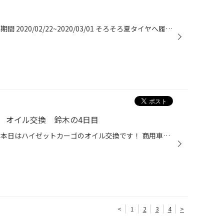
！！クリアランスセール開催！！ 期間 2020/02/22~2020/03/01 そろそろ夏タイヤへ履き替え時期です。 夏タイヤは、神奈川県に住んでいれば、1年の中で一番履くタイヤです！ そんな夏タイヤ、経年劣化でタイヤが硬くなっていると雨の日危険です。 溝も少ないと雨の日の排水性が低下します。 5月~6月...
 オイル交換 鈴木の4日目
こんにちはタイヤ館高津店です♪ 本日はハイゼットカーゴのオイル交換です！ 商用車はオイル交換が頻繁なためオイル交換が多くなってしまいます。 今回はスヴェルト５W－３０というオイルを入れさせていただきました！ このオイルは長距離、悪路、坂道走行が多い車に非常に最適です！ 商用車にはぴっ...
<
1
2
3
4
>