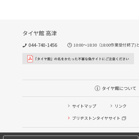
タイヤ館 高津
044-740-1456
10:00～18:30（18:00作業受付終
タイヤ館について
サイトマップ
リンク
タイヤ点検・安全点検/タイヤ履き替え/オイル交換/その
ブリヂストンタイヤサイト
クローク契約会員専用タイヤ履き替え※タイヤ履き替えを
本日のタイヤ履き替え順番待ち予約 ※クローク契約会員