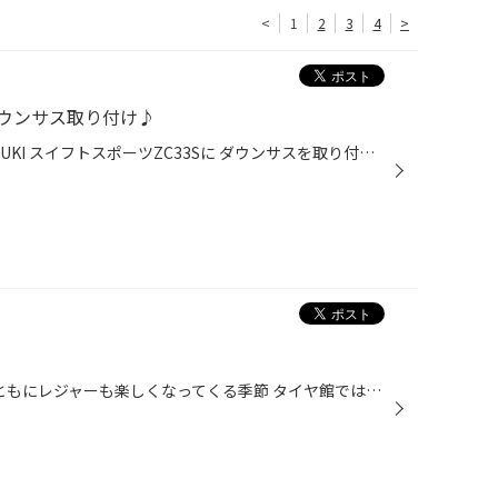
<
1
2
3
4
>
ダウンサス取り付け♪
こんにちは♪ 本日はこちらのSUZUKI スイフトスポーツZC33Sに ダウンサスを取り付け致しました♪ 今回はこちらのRS-R Ti2000をご購入いただきました♪ Ti2000はバネのへたり永久保証なので、安全安心です♪ 装着前はこちらです。 タイヤハウスの隙間が少し気になりますね、、、 そして装着後はこちらで...
こんにちは!(^^)! 桜のシーズンとともにレジャーも楽しくなってくる季節 タイヤ館では、商品入れ替えのため在庫品大放出！！ クリアランスセールを3/1まで実施しております 夏タイヤ・冬タイヤ・ドライブレコーダー そろそろタイヤの交換時期かな~ 来年の冬に備えて・・・・ ニュースで車のトラブル...