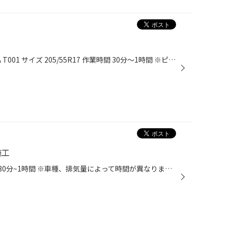
車種 BMW 218d タイヤ TURANZA T001 サイズ 205/55R17 作業時間 30分～1時間 ※ピットによって時間が異なります。 本日は、タイヤ交換です！！！ タイヤは、TURANZA T001です！ 交換の経緯は、ガラスがある道を走行したそうです。。 RFTだったのですがパンクからかなり走行したため空気が抜けていま...
施工
車種 スイフト スポーツ 作業時間 30分~1時間 ※車種、排気量によって時間が異なります。 こんにちは！！ タイヤ館 高津です！ 本日は、RECS施工のご紹介です！！ RECSといえばこの煙、、 施工後、レーシングを行い回転数を上げることでこのように煙が多くでます。 これは、たまっている煤をだしきれ...