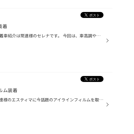
装着
こんにちは、今月最後のアルミ装着車紹介は常連様のセレナです。 今回は、車高調やＨＩＤもセットでのご案内です。今年の新作ＳＳＲヴィエナシリーズのメリージア！渋く決まっちゃいましたよ今回も（^^;）/ 装着データ ホイール：ＳＳＲヴィエナ メリージア 19×75 FB 車高調：テイン スーパーフ...
ルム装着
こんにちは、嘉山です。今日は常連様のエスティマに今話題のアイラインフィルムを取付させて頂きましたのでご紹介致します。 このところ、またUSルック（輸出車）が流行りになってますので、手軽にお化粧気分で如何ですか？価格も￥1,890－～と安いんです！ 最近愛車を見飽きてきた方にもお勧め（？...