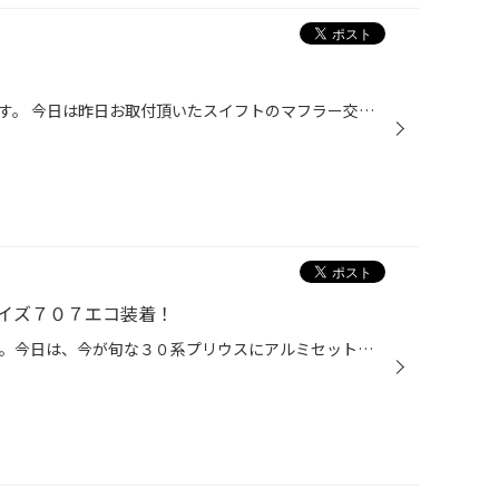
こんにちは、パーツ担当の浅野です。 今日は昨日お取付頂いたスイフトのマフラー交換風景を載せちゃいます。タイヤ館はタイヤのみではなく、お車のカスタムにもニーズに合った商品提案をさせて頂いてますのでカッコよくやかわいくまた、ちょい悪に仕上げたいあなたのご相談をお待ちしております。
イズ７０７エコ装着！
こんにちは、元気No.1の吉田です。今日は、今が旬な３０系プリウスにアルミセットをお買い求め頂きましたのでご紹介いたします。 １インチUPでも軽量ホイール＋エコピアでノーマルより燃費アップがさらに見込めますね（＾＾）V 装着データ タイヤ：エコピアEP100 195/55R16 ホイール：レイズ 707...