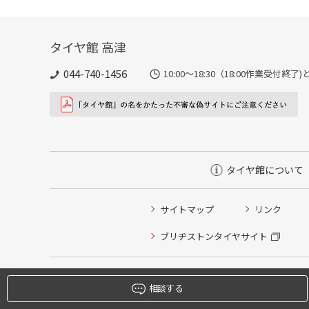
タイヤ館 高津
044-740-1456
10:00～18:30（18:00作業受付終
タイヤ館について
サイトマップ
リンク
タイヤ点検・安全点検/タイヤ履き替え/オイル交換/その
ブリヂストンタイヤサイト
クローク契約会員専用タイヤ履き替え※タイヤ履き替えを
本日のタイヤ履き替え順番待ち予約 ※クローク契約会員
相談する