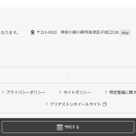
〒213-0023 神奈川県川崎市高津区子母口528
了)となります。
Map
プライバシーポリシー
サイトポリシー
特定整備に関
他ピット作業の予約
ブリヂストンホイールサイト
希望のクローク契約会員の方はこちらを選択ください
の方はご利用いただけません
Copyright © 2024 Bridgestone Retail Co.,Ltd. All rights Reserved.
予約する