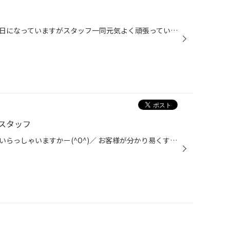
こんにちは！今日は日が強く暑い日になっていますがスタッフ一同元気よく頑張っています（*^_^*） 皆様が車検やアライメントの時に使われる当店の台車を洗車＆オイル交換しました！！ 乗っていただく車なので運転の時快適に乗れるようにしましたので、ぜひぜひ車検やアライメントの時にお使い下さい...
スタッフ
皆様、お目当てなスタッフは本日いらっしゃいますかー(^O^)／ お客様が分かり易くするために、本日出勤スタッフをご紹介することに 致しました（*^_^*） なかなか良く撮れていると思います( 一一) こんな感じでスタッフいつも元気に出勤しております 撮影風景もどうぞ