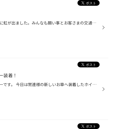
３連休も２日目の只今、小雨と共に虹が出ました。みんなも願い事とお客さまの交通安全を祈念して駐車場でパシャリって感じです・・。 明日は連休最終日、暑くて疲れたあなたとお車ですがタイヤ館は休まず明日も元気にお出迎え致しますので、ご来店をお待ちしております。
ー装着！
久々更新のアルミ装着車のコーナーです。 今日は常連様の新しいお車へ装着したホイールです。ブラックボディにシュタイナー限定のブラックSMCでお客様も御満足のカッコイイ仕上がりになりました。 装着データ タイヤ：215/60R17 ホイール：共豊 スポルシュシュタイナー 17×70 5/114 +51 ブラッ...