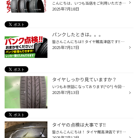
こんにちは、いつも当店をご利用いただきましてありがとうございます。 本日より、コクピット・タイヤ館におきまして、 期間限定！ サイズ限定！！ 数量限定！！！ お得にお買い求めいただける、「タイヤスペシャルプライスデー」がスタートします！ お得なタイヤのご紹介！！ ワゴンR、N-BOX、タン...
2025年7月18日
パンクしたときは。。。
皆さんこんにちは‼ タイヤ館高津店です‼ いつもホームページをご覧いただき 誠にありがとうございます。 もしも、お出かけ先でパンクしてしまった場合。。。 まずは、安全な場所に停車しましょう スペアタイヤ装着車であれば、スペアタイヤに交換しましょう スペアタイヤ装着していない場合や、ご自...
2025年7月17日
タイヤしっかり見ていますか？
いつもお世話になっております(^O^) 今回はいろいろな危険な状態のタイヤを知ってもらい、 今一度お客様にタイヤの重要性を知ってもらいたいと思います！ まずこちらのタイヤは釘が刺さっているタイヤです。 タイヤ点検中に見つけましたが、空気圧に変化がなかったため見落とす可能性がありました。...
2025年7月13日
タイヤの点検は大事です‼
皆さんこんにちは！ タイヤ館高津店です‼ 皆さんお車のタイヤは点検していますか？ 今回はタイヤの空気圧点検でご来店されました。 空気圧を見ていると1本だけ減っていて確認した所、金属が刺さっていました、、、 お客様に説明した所1本交換になりました‼ 当店は無料でタイヤ点検、空気圧点検をし...
2025年7月12日