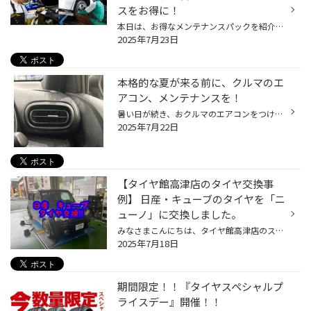
スをお得に！
本日は、お得なメンテナンスパックを紹介します。 メンテナンスパックって結構高額なイメージをお持ちのお客様も多いと思いますが、 コクピット・タイヤ館のメンテナンスパックは、 手軽に、日常的なおクルマのメンテナンスをカバーする内容になっておりますので、 是非、一度ご検討ください！ コク...
2025年7月23日
本格的な夏が来る前に、クルマのエ
アコン、メンテナンスを！
暑い日が続き、おクルマのエアコンをつける機会も増えてきていると思います。 今回は暑い夏に向けた、おクルマのエアコン向け、おススメ商品のご紹介です！ 【おクルマのエアコン、メンテナンスにオススメ商品！】 エアコンには、コンプレッサーという、エアコンを動かす心臓のようなものがあり、 ...
2025年7月22日
【タイヤ館高津店のタイヤ交換事
例】 日産・キューブのタイヤを「ニ
ューノ」に交換しました。
みなさまこんにちは、タイヤ館高津店のスタッフ、羽田野です。 当店のホームページをご覧いただきありがとうございます。 さて本日は日産・キューブのタイヤ交換をご紹介します。 お客さまご自身でタイヤの溝の状態を確認し、 かなりすり減っていると感じられ、当店にご来店。 タイヤの無料点検を行...
2025年7月18日
期間限定！！『タイヤスペシャルプ
ライスデー』開催！！