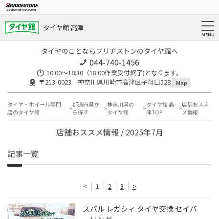
タイヤ館 高津
タイヤのことならブリヂストンのタイヤ館へ
044-740-1456
10:00～18:30（18:00作業受付終了)となります。
〒213-0023 神奈川県川崎市高津区子母口528
Map
タイヤ・ホイール専門
都道府県か
神奈川県の
タイヤ館 高
店舗おスス
店のタイヤ館
ら探す
タイヤ館
津TOP
メ情報
店舗おススメ情報 / 2025年7月
記事一覧
<
1
2
3
>
スバル レガシィ タイヤ交換 セイバ