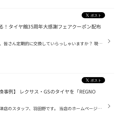
る！タイヤ館35周年大感謝フェアクーポン配布
おクルマのエンジンオイルですが、皆さん定期的に交換していらっしゃいますか？ 現在、コクピット・タイヤ館では6/21(日)まで、タイヤ館35周年の大感謝キャンペーンを開催中です。 期間中にエンジンオイルなどのメンテナンス商品が10％OFFになるクーポンやウォッシャー液の 無料補充チケットなど、...
事例】 レクサス・GSのタイヤを「REGNO
みなさまこんにちは、タイヤ館高津店のスタッフ、羽田野です。 当店のホームページをご覧いただきありがとうございます。 さて本日はレクサス・GSのタイヤ交換をご紹介します。 お客さまは、空気圧点検にてご来店いただきましたが、 タイヤの無料点検を行ったところ、 タイヤのサイドを擦ってしまい...