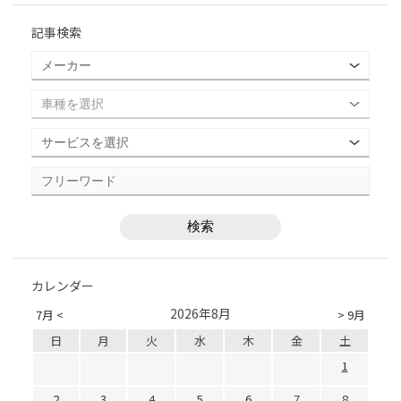
記事検索
カレンダー
2026年8月
7月 <
> 9月
日
月
火
水
木
金
土
1
2
3
4
5
6
7
8