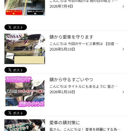
こんにちは 今日の紹介は 雨の日の味方？？ ガラス撥水コート 雨の日は前が見づらい なんてことはありませんか？ そんな時はこのガラス撥水コート！！ 画像を見て頂くとわかるように 効果は一目瞭然！！ 水が弾いているのがわかります 走行中に水が玉になってスルッと 飛んでいく！！ この撥水がク...
2026年7月4日
錆から愛車を守ります
こんにちは 今回のサービス事例は 【日産 ティーダ】の 下廻り全体防錆コーティング施工です。 ボディーはきれいなのですが、 下回りも気にしたいと施工依頼です。 施工前と施工後の画像がこちら ⬇︎⬇︎作業前⬇︎⬇︎ こんな感じで施工していきます。 ⬇︎⬇︎施工後⬇︎⬇︎ 今回の防錆コーティングの効果は、 ...
2026年5月10日
錆から守るすごいやつ
こんにちは タイトルにもあるように 皆さんは愛車の対策していますか？ 新潟の対策と言えば(￣ー￣) そう！(｀･ω･´) 錆です！！ ということで今回は 錆から愛車を守るための 【WURTH アンダーボディーシール】 防錆施工のご紹介です。 ウルト アンダーボディーシールとは 1. 優れた防錆力と定着性を...
2026年1月16日
愛車の錆対策に
皆さん、こんにちは！ 愛車を綺麗にする為に洗車をしたり、 コーティングしたりと ケアされますが、お車の下回りって ちゃんとケアされていますか？ 「カーディーラーでコーティング みたいなのしたなぁ」 「たしか新車で買ったときに やったけど、だいぶ経つな。」 なんて方も多いのではないでしょ...