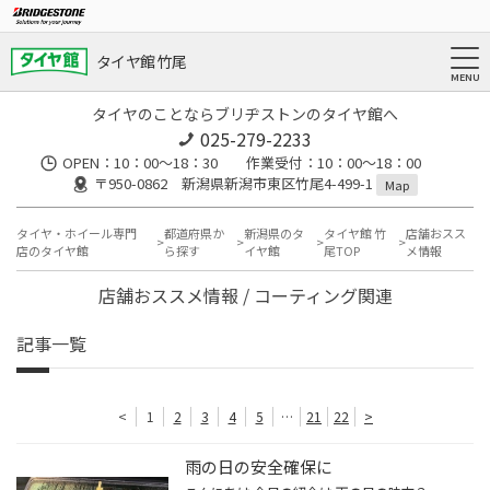
タイヤ館 竹尾
タイヤのことならブリヂストンのタイヤ館へ
025-279-2233
OPEN：10：00～18：30 作業受付：10：00～18：00
〒950-0862 新潟県新潟市東区竹尾4-499-1
Map
タイヤ・ホイール専門
都道府県か
新潟県のタ
タイヤ館 竹
店舗おスス
店のタイヤ館
ら探す
イヤ館
尾TOP
メ情報
店舗おススメ情報 / コーティング関連
記事一覧
<
1
2
3
4
5
…
21
22
>
雨の日の安全確保に