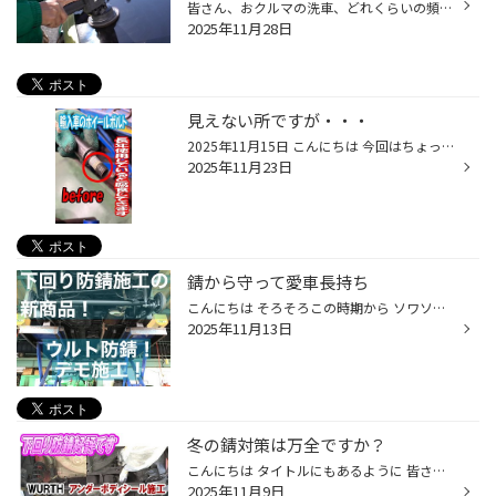
皆さん、おクルマの洗車、どれくらいの頻度でされてますか？ お忙しい毎日の中で、ずっとキレイに保つのは至難の業ではないでしょうか？ それでも、なるべくクルマはキレイに保ちたいというお客様にオススメなサービス 今回は、おクルマの「ボディコーティング」のご紹介です。 ボディコーティング...
2025年11月28日
見えない所ですが・・・
2025年11月15日 こんにちは 今回はちょっとした作業の ご紹介です。 皆さんの愛車がちょっとでも きれいになればとの思い タイヤ交換するときと一緒に ハブ清掃をするというのは 最近増えてきていると思います そこで今回は ボルトクリーナーの紹介です NEWアイテムの ボルトクリーナーを使って 今...
2025年11月23日
錆から守って愛車長持ち
こんにちは そろそろこの時期から ソワソワしてくる方も 多いと思いますが・・・ そう(｀･ω･´) スタッドレスの準備！！ 皆さ～ん、準備はお済ですか？？ まだの方はぜひタイヤ館竹尾に ご相談ください さてさて 車の冬の準備と言えば スタッドレスタイヤと もうひとつ・・・ 車の下廻りの防錆です ...
2025年11月13日
冬の錆対策は万全ですか？
こんにちは タイトルにもあるように 皆さんは愛車の対策していますか？ 新潟の対策と言えば(￣ー￣) そう！(｀･ω･´) 錆です！！ ということで今回は 錆から愛車を守るための 【WURTH アンダーボディーシール】 防錆施工のご紹介です。 ウルト アンダーボディーシールとは 1. 優れた防錆力と定着性を...
2025年11月9日