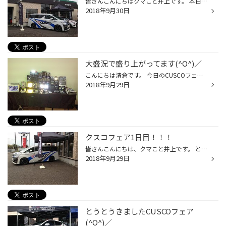
皆さんこんにちはクマこと井上です。 本日は、クスコフェア最終日！ デモカーの試乗もしております。この機会にぜひ！ 普段とは違う乗りごごちを試してみませんか？ ぜひ遊びに来てください。 でわでわ
2018年9月30日
大盛況で盛り上がってます(^O^)／
こんにちは清倉です。 今日のCUSCOフェア午前中は多くの方にヴェルファイアを体感いただきました。 ありがとうございます。 それと同じくらい人気なのはLEDライトで有名なスフィアライトのブースです。 本当に明るいです。 しかも今回はホワイトとイエローの切り替えが出来る 新商品のフォグライト...
2018年9月29日
クスコフェア1日目！！！
皆さんこんにちは、クマこと井上です。 とうとう来ましたクスコフェア！ クスコ車高調整の入ったデモカーの試乗もしております。 この機会にぜひ遊びに来てくださいね〜。 ドレスアップの相談など行っております。 でわでわ。
2018年9月29日
とうとうきましたCUSCOフェア
(^O^)／