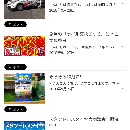
こんにちは清倉です。 いよいよ明日はCUSCOフェアの開催です(≧∀≦) いろんなパーツやタイヤが特別価格で盛り上げます。 写真は以前のイベントです。 今回は 初日が現行ヴェルファイア・2日目がプラススイフトスポーツがデモカーとして来ます。 この機会に体感試乗してください。
2018年9月28日
９月の『オイル交換まつり』は本日
が最終日
こんにちは38です。 台風がとってもとっても気になります。 今シーズンは来日が多くて困ります・・・ スタッドレスタイヤ大商談会に隠れていましたが オイル交換まつりが本日までとなっております。 オートマオイルもこの期間での交換がお得ですよ！ ご来店、お待ちしております。
2018年9月27日
そろそろ10月に!!
皆さんこんにちは、クマこと井上です。 本日はあいにくの雨。 さすがに気温も下がって肌寒い感じがしますね。 さてさて皆さんこれから気温も下がっていくことでしょう。 雪が降る前に防錆コーティングはいかかがでしょうか？ 当店の防錆コーティングは錆びの進行を抑える働きもあります。 今乗って...
2018年9月25日
スタッドレスタイヤ大商談会 開催
中！！