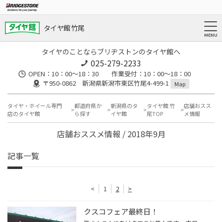
タイヤ館 竹尾
タイヤのことならブリヂストンのタイヤ館へ
025-279-2233
OPEN：10：00～18：30 作業受付：10：00～18：00
〒950-0862 新潟県新潟市東区竹尾4-499-1
Map
タイヤ・ホイール専門
都道府県か
新潟県のタ
タイヤ館 竹
店舗おスス
店のタイヤ館
ら探す
イヤ館
尾TOP
メ情報
店舗おススメ情報 / 2018年9月
記事一覧
<
1
2
>
クスコフェア最終日！