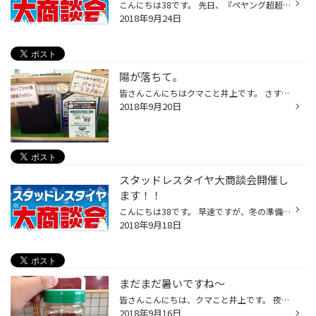
こんにちは38です。 先日、『ペヤング超超超大盛りGIGAMAX』に挑戦したところ 10分ほどで完食しました！！ 意外といけるもんですね～。 タイヤ館竹尾では『スタッドレスタイヤ大商談会』を開催中です！ ブリザック史上最高性能『ＶＲＸ２』のご予約は この期間がたいへんお得です！！ ご来店、お待...
2018年9月24日
陽が落ちて。
皆さんこんにちはクマこと井上です。 さすがに陽が落ちて風に吹かれると 肌寒くなって来たと思います。 私は半そでですが(笑 さて皆さんこれから暖房が登場する季節になって来ます。 お車のバッテリーの点検いかがでしょうか？ ご相談お待ちしております。 でわでわ
2018年9月20日
スタッドレスタイヤ大商談会開催し
ます！！
こんにちは38です。 早速ですが、冬の準備はお早目に！！ ９／２２（土）より『スタッドレスタイヤ大商談会』を開催します！！ そして今年もやります！リフト券プレゼント！ 毎月恒例２０日～の『オイル交換まつり』も併催です！ 裏イベントとして『夏タイヤも大商談会』もやっちゃいます！！ 今週...
2018年9月18日
まだまだ暑いですね〜
皆さんこんにちは、クマこと井上です。 夜には涼しくなって過ごしやすいですが、 昼間の天気が不安定で気分もどんよりしがちですが、 明るくいきましょう。 さてさて皆様、 最近はオイルの点検しておりますでしょうか？ 新しいオイルは綺麗に向こう側が少し透けて見えるんです。 ですが、 汚れてく...
2018年9月16日