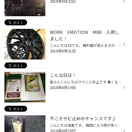
2018年6月22日
WORK EMOTION M8R 入荷し
ました！
こんにちは38です。 晴れ間が見えますが、湿度が高い・・・ THE梅雨って感じです・・・ 新しいホイールが入荷しました！ WORK EMOTION M8R 最近ブームのメッシュデザインです！ ブリヂストンとのコラボモデルはエアバルブが青色になります！ ※センターキャップは別売りです。 17インチのMBL（マット...
2018年6月21日
こんな日は！
皆さんこんにちはクマこと井上です 暑くなって来ました。 ムシムシして来ました。 こんな時は、窓全開にしてドライブ！なんていいですよね〜。 お車のスムーズなギアチェンジに大切なATF の点検はいかかがでしょうか？ ご相談お待ちしております〜。 ではでは
2018年6月19日
今こそサビ止めのチャンスです♪
こんにちは清倉です。 梅雨に入り雨が多くならない・・・ そんなときこそマフラーの防錆しましょう＼(^o^)／ 今からきっちり防錆してゲリラ豪雨対策です。 しかも今ならキャンペーン中なのでお得です。 まずはタイヤ館へ行きましょう＼(^o^)／
2018年6月18日