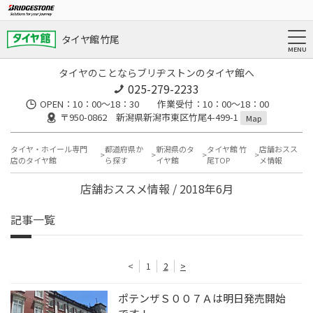
タイヤ館 竹尾
タイヤのことならブリヂストンのタイヤ館へ
025-279-2233
OPEN：10：00～18：30 作業受付：10：00～18：00
〒950-0862 新潟県新潟市東区竹尾4-499-1
Map
タイヤ・ホイール専門
都道府県か
新潟県のタ
タイヤ館 竹
店舗おスス
店のタイヤ館
ら探す
イヤ館
尾TOP
メ情報
店舗おススメ情報 / 2018年6月
記事一覧
<
1
2
>
ポテンザＳ００７Ａは明日発売開始