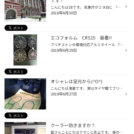
です！
こんにちは38です。 気象庁が２９日に 「関東甲信地方が梅雨明けしたとみられる」 と発表しました。 ※気象庁ＨＰより 例年通り「越」はまだのようです。 昨日まで関東方面にいたのですが、 確かに暑かった・・・ 色彩のコントラストがよかったので 思わず東京駅を撮影 さて、プレミアムスポーツタイ...
2018年6月30日
エコフォルム CRS15 装着!!
ブリヂストンの環境対応アルミホイール 『エコフォルム』 豊富なデザイン・カラーと省資源、コストパフォーマンスを 高次元でバランスさせた人気商品です。 今回は「ＣＲＳ１５」をニッサン リーフに装着しました!! ブリジストンのお手頃 軽量ホイール すっきりデザインなのでどんなお車にもピッタ...
2018年6月29日
オシャレは足元から(^O^)
こんにちは清倉です。 実はタイヤ館てブリヂストンのタイヤだけじゃないんです。 足廻りの交換や小物あとはこんなことまでやってます↓ 今回、ハリアーのアクセル・ブレーキ・フットレストをかっこいい アルミペダルに交換しました(≧∀≦) オシャレでスポーティな仕上がりになりました♪ 商品や作業内容...
2018年6月27日
クーラー効きますか？
皆さんこんにちはクマこと井上です。 車の中がサウナのような状態で クーラーガンガンで過ごしております。 さてさて最近車のクーラーの効きが良くないなー とかあったりしませんか？ エアコンガスの補充などなど ご相談承っております。 ではでは