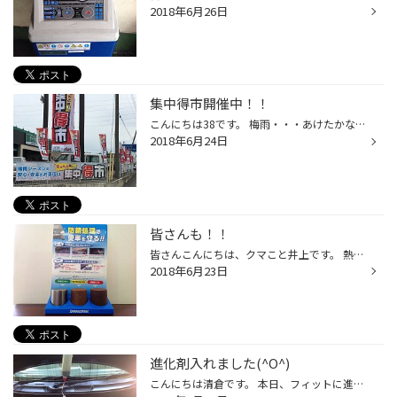
2018年6月26日
集中得市開催中！！
こんにちは38です。 梅雨・・・あけたかな？ 日差しがアツイです！ 昨日から『集中得市』を開催しております！！ すり減ったタイヤでは雨の日たいへん危険です。 安全運転のためにも早めに交換しましょう！ そして今晩のワールドカップに備えましょう！！
2018年6月24日
皆さんも！！
皆さんこんにちは、クマこと井上です。 熱くなってきましたね～ジメジメしてきましたね～ こんなときはクーラーきいた部屋でアイスでも なんて良いですね。 さてさて皆さん お車の防錆いかがでしょうか？ 夏に防錆？冬でいいじゃん！ と考えがちですが 夏の防錆コーティングはマフラーなどに融雪剤...
2018年6月23日
進化剤入れました(^O^)
こんにちは清倉です。 本日、フィットに進化剤 アースゼロプラス施工しました。 どんどんとエンジンの振動が少なくなっていくのをお客様と確認しながら 施工しました。 オススメです。