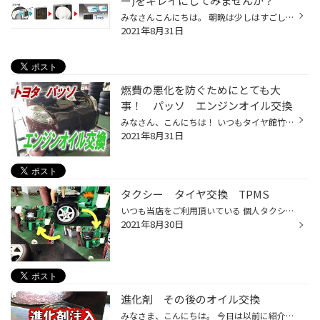
ー)をキレイにしてみませんか？
みなさんこんにちは。 朝晩は少しはすごし易くなったとはいえ 日中はまだまだ暑い～。 なのでお車のエアコンを使っている方は まだまだ多いかと思いますが、 エアコンのエバポレーター(熱交換器)の 洗浄はした事はありますか？ 冷たい風を出す時に発生する水が エバポレーターに付着して、 菌などが...
2021年8月31日
燃費の悪化を防ぐためにとても大
事！ パッソ エンジンオイル交換
みなさん、こんにちは！ いつもタイヤ館竹尾のＷＥＢを ご覧いただき有難うございます！ 本日ご紹介の作業は トヨタ パッソ エンジンオイル交換です。 今回ご使用のオイルは エコＭＡＸ ０Ｗ-２０ 全合成油 ＳＰ規格 使用した量のみをご精算する 量り売りタイプですので 余らさず、経済的です。 ピ...
2021年8月31日
タクシー タイヤ交換 TPMS
いつも当店をご利用頂いている 個人タクシーのユーザー様⭐︎ タイヤはネクストリー 195/6515 元々空気圧センサーTPMSが装着されており センサーを活かしてタイヤ交換を行いましたよ⭐︎ 車内に居ながらにして 空気圧の変化を未然に察知⭐︎ 見ためのシンプルで信号機と同じ感覚になっています。 ホイ...
2021年8月30日
進化剤 その後のオイル交換
みなさま、こんにちは。 今日は以前に紹介させていただいた「進化剤」。 注入後数千ｋｍ走行後のオイル交換の様子と 個人的な感想を。 前回の注入から約２か月程経ちました。 実験車(私の車)は月間走行距離を約3000ｋｍ近く 走りますので推奨の5000ｋｍ以上ではありますが エンジンオイルを交換しま...