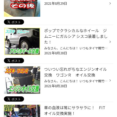
2021年8月29日
ポップでクラシカルなホイール ジ
ムニーにガルシア シスコ装着しまし
た！
みなさん、こんにちは！ いつもタイヤ館竹尾のＷＥＢを ご覧いただき有難うございます！ 本日はスズキ ジムニーの ホイール交換のご紹介です。 今回装着したホイール ＭＩＤ：Ｇａｒｃｉａ ＣＩＳＣＯ（ガルシア シスコ） カラー：オールドイングリッシュホワイト ＋ リムヴァーレイポリッシュ ホイ...
2021年8月28日
ついつい忘れがちなエンジンオイル
交換 ワゴンＲ オイル交換
みなさん、こんにちは！ いつもタイヤ館竹尾のＷＥＢを ご覧いただき有難うございます！ 本日ご紹介の作業は スズキ ワゴンＲ エンジンオイル交換です。 今回ご使用のオイルは エコＭＡＸ ０Ｗ-２０ 全合成油 ＳＰ規格 使用した量のみをご精算する 量り売りタイプですので 余らさず、経済的です。 ...
2021年8月28日
車の血液は常にサラサラに！ FIT
オイル交換実施！