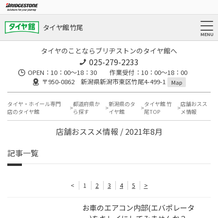
タイヤ館 竹尾
タイヤのことならブリヂストンのタイヤ館へ
025-279-2233
OPEN：10：00～18：30 作業受付：10：00～18：00
〒950-0862 新潟県新潟市東区竹尾4-499-1
Map
タイヤ・ホイール専門
都道府県か
新潟県のタ
タイヤ館 竹
店舗おスス
店のタイヤ館
ら探す
イヤ館
尾TOP
メ情報
店舗おススメ情報 / 2021年8月
記事一覧
<
1
2
3
4
5
>
お車のエアコン内部(エバポレータ