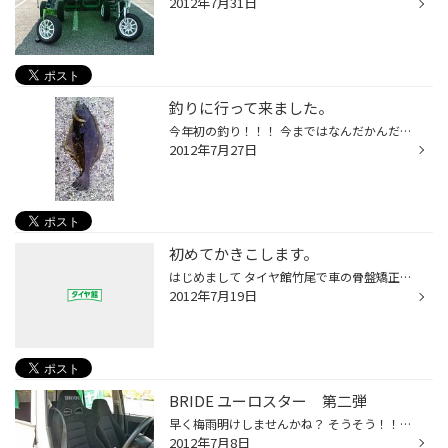
2012年7月31日
釣りに行って来ました。
今年初の釣り！！！ 今まではなんだかんだ時間が無くて・・・（泣） 狙いは何でもよくとりあえず釣りの雰囲気を楽しみたいと思い 糸を垂らして30分・・・。 ようやく1回目の当たり。 時期？時間？が良かったのかそれから入れ食い状態で3時間で100匹超え！！ アジだけのなか狙ったはずのない魚が・・...
2012年7月27日
初めてかきこします。
はじめまして タイヤ館竹尾で車の骨盤矯正の番人をしております清倉（せいくら）と言います。 本来、番人として骨盤矯正エピソードを話しをしようと思ったのですが、凄いものを見つけてしまったので、その話をさせて頂きます。 VOODOORIDEと言うメーカーのhexxと言うキズ取コンパウンドなのですが、...
2012年7月19日
BRIDE ユーロスター 第二弾
早く梅雨明けしませんかね？ そうそう！！この前の話の長時間対応シートの話！！お客様のNサンから福島まで 行って来ましたとの話を聞きましたので、さっそくユーロスターの件聞いちゃいました。 第一声は、お友達のクッションとはお別れできました！！（腰にあてていたクッション） 福島の往復オッ...
2012年7月8日