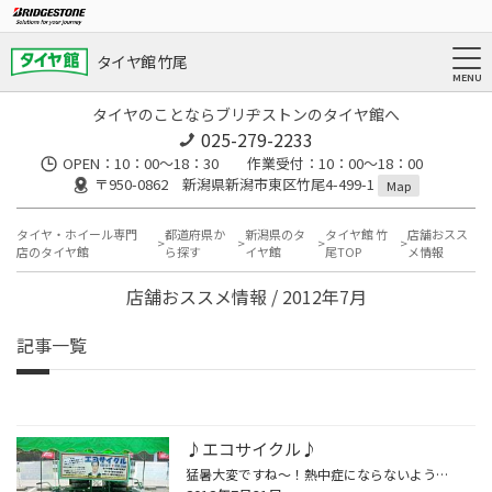
タイヤ館 竹尾
タイヤのことならブリヂストンのタイヤ館へ
025-279-2233
OPEN：10：00～18：30 作業受付：10：00～18：00
〒950-0862 新潟県新潟市東区竹尾4-499-1
Map
タイヤ・ホイール専門
都道府県か
新潟県のタ
タイヤ館 竹
店舗おスス
店のタイヤ館
ら探す
イヤ館
尾TOP
メ情報
店舗おススメ情報 / 2012年7月
記事一覧
♪エコサイクル♪
猛暑大変ですね～！熱中症にならないように気をつけましょう。 ところで、今当店に面白いものがあります。 なんと車のタイヤが付いた三輪車!! これでブリヂストンのタイヤの性能を体感出来るんです。 ◆音が静かで乗り心地がいい・・・レグノ ◆直進安定性があり運転しやすい・・・プレイズ ◆直進安定...