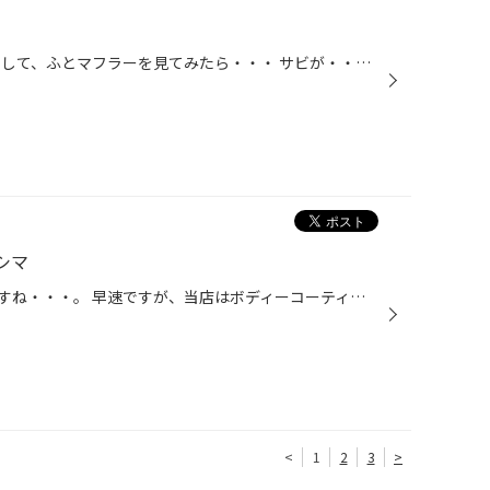
こんにちは。 先日、オイル交換をして、ふとマフラーを見てみたら・・・ サビが・・・しかも全体ではなく、部分的に・・・ 気が付かなかった。(；一_一) 急に見つけてしまうとショックです。(ーー;) マフラーなので排気漏れを起こしてしまうとまずいので、 これ以上進行させないように何とかしないと。
シマ
早く暖かくなってくれるといいですね・・・。 早速ですが、当店はボディーコーティングもやってます！！ 今日のお客様はＳ様の奥様の愛車モコのです、比べてみるとわかりますね！！ 詳しくはアライグマシマシマまで！！
<
1
2
3
>