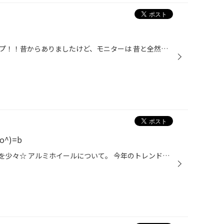
優れもの発見！！セパレートタイプ！！昔からありましたけど、モニターは 昔と全然違いますよね！！ かなりモニターは薄くなり画面は大きく見やすい感じですね!(^^)! ＧＷＴ９７ｓｄと言う商品です。当店大島がオススメしています！！ 気になる方は大島まで問い合わせください。
^)=b
オートサロンに行って感じたことを少々☆ アルミホイールについて。 今年のトレンドは間違いなくカラフル(カラーバリエーション)なアルミホイールがキマス！ 当店にもカラフルなホイールがいっぱいあるので、ぜひ遊びに来てくださいね～(^-^ゞ