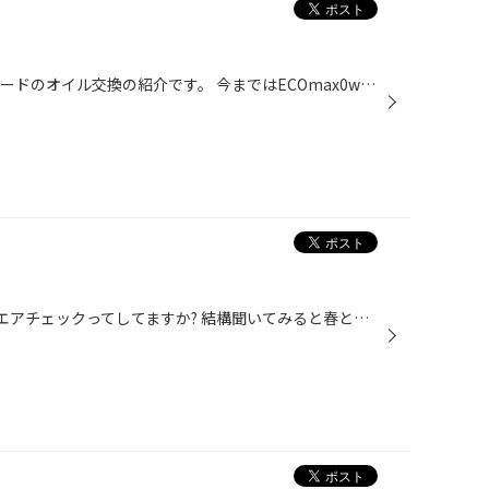
こんにちは清倉です。 今日はフリードのオイル交換の紹介です。 今まではECOmax0wー20を使っていましたが今回はECOBLASTを使いました。 すぐに加速が良くなったのが分かり燃費が良くなる理由が分かりました(^o^) 皆様も是非体感してください。
こんにちは!! 突然ですがタイヤのエアチェックってしてますか? 結構聞いてみると春と冬の履き替え時にしかしない方多いんですよね タイヤの空気は何もしなくても減ってしまいます そして空気圧不足のまま走っているとせっかく良いタイヤを履いていても 燃費の悪化やタイヤの寿命低下につながり大変...