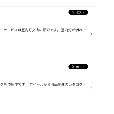
こんにちは清倉です。 今回の技術・サービスは室内灯交換の紹介です。 室内灯が切れたのでサイバーストークの全方向LED ホワイトに交換しました(^o^) 写真を何枚か撮ったので参考にしてください。
こんにちは。 只今、店内のカタログを整理中です。 ホイールから用品関連のカタログまで大きさも様々・・・ 以外と古いものまで見つかりまるで掘り出し物⁈を見つけた感じ・・・ 毎年片付けないといけませんね。 片付けるとスカスカに。 まだ途中ですがこれから片付けて行く予定です。