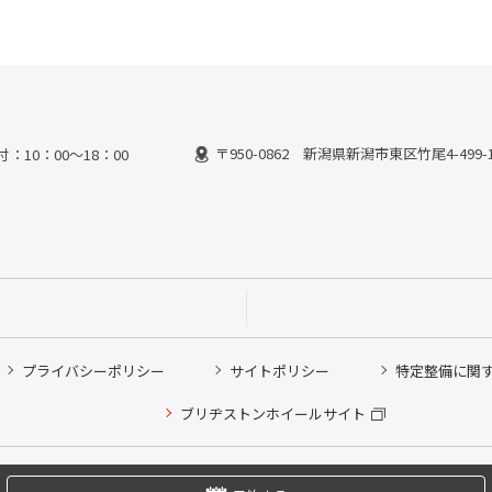
〒950-0862 新潟県新潟市東区竹尾4-499-
受付：10：00～18：00
プライバシーポリシー
サイトポリシー
特定整備に関
他ピット作業の予約
ブリヂストンホイールサイト
希望のクローク契約会員の方はこちらを選択ください
の方はご利用いただけません
Copyright © 2024 Bridgestone Retail Co.,Ltd. All rights Reserved.