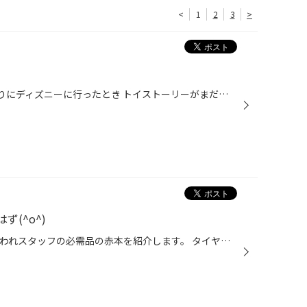
<
1
2
3
>
こんにちは!! ２年前に１０数年ぶりにディズニーに行ったとき トイストーリーがまだ出来たばっかりだったと思うんですが あまりのかわいさにこのメモを買いました が、もったいないからと２年間１度も使っていません・・・
(^o^)
こんにちは清倉です。 今日はわれわれスタッフの必需品の赤本を紹介します。 タイヤの価格が書いてある本なんですが、 内容が変更になると手入力で修正しなければならないので、 パソコンが苦手な私としては非常に目がしぱしぱする仕事です。 でも、これを使うと使わないとでは全く違うので早く作り...