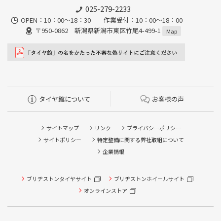
025-279-2233
OPEN：10：00～18：30 作業受付：10：00～18：00
〒950-0862 新潟県新潟市東区竹尾4-499-1
Map
タイヤ館について
お客様の声
サイトマップ
リンク
プライバシーポリシー
サイトポリシー
特定整備に関する弊社取組について
企業情報
タイヤ点検・安全点検/タイヤ履き替え/オイル交換/その他
ブリヂストンタイヤサイト
ブリヂストンホイールサイト
ピット作業の予約
オンラインストア
クローク契約会員専用タイヤ履き替え※タイヤ履き替えを
希望のクローク契約会員の方はこちらを選択ください