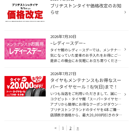
ブリヂストンタイヤ価格改定のお知
らせ
2026年7月30日
~レディースデー~
タイヤ館のレディ－スデーでは、メンテナンス品をお求めやすい価格で提供いたしております。
気になっていた愛車のお手入れをお得にご利用いただけるチャンスです！
是非この機会にお気軽にお立ち寄りください。
2026年7月27日
タイヤもメンテナンスもお得なスー
パータイヤセール！8/9(日)まで！
いつも当店をご利用いただきまして、誠にありがとうございます
コクピット・タイヤ館「スーパータイヤセール」は8/9(日)までです！
アプリから簡単にお得なクーポンがダウンロードできます！
ブリヂストンブランドのタイヤを4本ご購入時、
店頭表示価格から、最大20,000円引きのタイヤクーポンだけ...
<
1
2
>