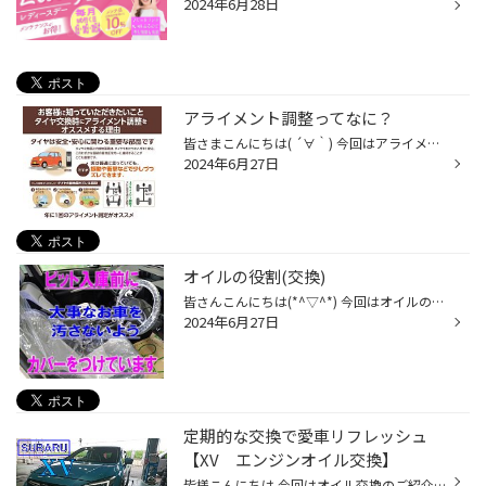
2024年6月28日
アライメント調整ってなに？
皆さまこんにちは( ´∀｀) 今回はアライメント調整について ご紹介させていただきます。 アライメントと調整とは そのほかのズレる原因としては 縁石に乗り上げや、溝に落とした時 ホイールが傷ついてしまうくらいの 強い衝撃 ローダウン、足回り部品交換した時 などでも タイヤの取り付け角度ズレが...
2024年6月27日
オイルの役割(交換)
皆さんこんにちは(*^▽^*) 今回はオイルの役割と簡単なオイル交換の流れを ご紹介します。 オイルの役割 オイルには大きく5つの効果が あると言われています。 潤滑、密封、冷却、防錆、清掃 この５つの効果がだんだん落ちていきます。 この効果をなくさない為にオイル交換をするのです。 オイル交換...
2024年6月27日
定期的な交換で愛車リフレッシュ
【XV エンジンオイル交換】
皆様こんにちは 今回はオイル交換のご紹介です。 お車は【スバル ＸＶ】 SUVほど大きくなく、 ステーションワゴンより背が高めなので 運転しやすく荷物も積みやすい、 使い勝手の良いお車です。 それでは作業風景はこちら ボンネットを開けて、量のチェックをし キャップを外したら、リフトアップ!!...