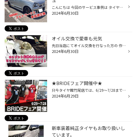
ュ
こんにちは 今回のサービス事例は タイヤ館竹尾のマンスリーイベントで ご成約頂いた車高調の 取付になります 今回の車はコチラ アルトワークスになります 今使っている足回りも5年ほど 経過したとのこと。 今回取り付ける商品は クスコ ストリートゼロAになります キャンバー調整仕様になっていま...
2024年6月30日
オイル交換で愛車も元気
先日当店にてオイル交換を行なった方の 作業事例をご紹介致します。 お車はトヨタ シエンタ 当店では、オイル交換作業と合わせて バッテリー点検も承っております。 特に夏と冬はバッテリーの負担が強くなる時期★ しかも、最近のバッテリーは高性能なバッテリーが 標準装備で装着されております。 ...
2024年6月30日
★BRIDEフェア開催中★
只今タイヤ館竹尾店では、6/29～7/28までの期間限定で ４脚のBRIDEシートを展示中です！ ※展示期間や展示シートは予告なく変更される場合もございますので予めご了承ください 日本を代表する車両用シートメーカーのブリッドは モータースポーツを楽しむ方を中心に人気があり、 BRIDEのシートレール...
2024年6月29日
新車装着純正タイヤもお取り扱いし
ています。