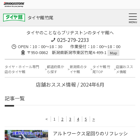
タイヤ館 竹尾
タイヤのことならブリヂストンのタイヤ館へ
025-279-2233
OPEN：10：00～18：30 作業受付：10：00～18：00
〒950-0862 新潟県新潟市東区竹尾4-499-1
Map
タイヤ・ホイール専門
都道府県か
新潟県のタ
タイヤ館 竹
店舗おスス
店のタイヤ館
ら探す
イヤ館
尾TOP
メ情報
店舗おススメ情報 / 2024年6月
記事一覧
<
1
2
3
4
5
>
アルトワークス足回りのリフレッシ