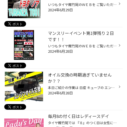
いつもタイヤ館竹尾のＷＥＢを ご覧いただき有難うございます！ 今回は トヨタ ノアの タイヤ交換のご紹介です 今回装着したタイヤ ブリヂストン：TURANZA T001 タイヤサイズ：２０５/５５Ｒ１６ 今回交換した TURANZA T001は “TOURING・POTENZA（ツーリング・ポテンザ）”が ネーミングの由来で、ポ...
2024年6月29日
マンスリーイベント第1弾残り２日
です！！
いつもタイヤ館竹尾のＷＥＢを ご覧いただき有難うございます！ 好評いただいているマンスリーイベントも 残り２日になりました 車高調・ダウンサス・アップサス 足回りのリフレッシュも含めて 純正形状のショックなどなど もちろん交換後のアライメント調整もできます 愛車を理想の形に近づける チ...
2024年6月28日
オイル交換の時期過ぎていません
か？？
本日ご紹介の作業は 日産 キューブの エンジンオイル交換です。 今回ご使用のオイルは エコマックス 0W-20 全合成油 SＰ規格 使用した量のみをご精算する 量り売りタイプですので 余らさず、経済的です。 ピット入庫前準備 シートカバー、ハンドルカバーを かけさせて頂いています。 それでは作業開...
2024年6月28日
毎月8の付く日はレディースデイ
タイヤ館竹尾では 『８』のつく日は女性にお得な 『レディースDAY』開催中♬ レディースDAY期間中は な・ん・と(^_-)-☆ メンテナンス品が10％OFF☆彡 お得に愛車をメンテナンスできます！！ 例えば（ ＾ω＾）・・・ などの 各種メンテナンス品が 10％OFFとなるので 毎月８日・１８日・２８日は お得に...