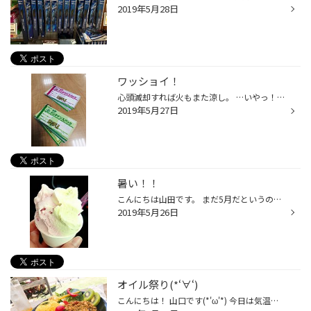
2019年5月28日
ワッショイ！
心頭滅却すれば火もまた涼し。 …いやっ！！何したって暑いですよ。 いだてんみたいに頭から冷水をかぶっても ここ数日の暑さは涼しくなりそうもありません(≧◇≦) どうも。 次男クンの夜中の高熱騒ぎでてんやわんやの中川デス☆ 暑さのせいで頭が回っていないのか、 はたまた、通常通りなのかｗｗ まぁ...
2019年5月27日
暑い！！
こんにちは山田です。 まだ5月だというのに連日この暑さ。今日明日は30度を超えるみたいですね！ 真夏はどうなるんでしょう(*´з`) さて、こんな暑さの日はやっぱり冷たいもの～ということで、 最近お気に入りのジェラート屋さんをご紹介♪ 新発田市にある唐揚げとジェラートのお店「しばたマルシェ」...
2019年5月26日
オイル祭り(*‘∀‘)
こんにちは！ 山口です(*'ω'*) 今日は気温が28度も!! 真夏日ですね。 明日は30度もあるそうですよ( ;∀;) 熱中症には気をつけてください|дﾟ) この前のお休みにジェリカフェに行ってきました(^^)/ お店の空間もよく、料理もすごく美味しかったのでオススメです(*‘∀‘) タイヤ館 竹尾では27日までオイル...