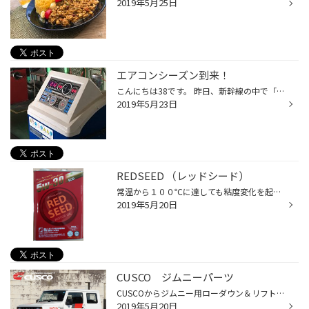
2019年5月25日
エアコンシーズン到来！
こんにちは38です。 昨日、新幹線の中で「でーれーガールズ」を号泣しながら読んでいたのは私です。 空いててよかった～。 原田マハはタイヤの次くらいに熱く語れそうです！ 連日暑い日が続いております。 紫外線対策をお忘れなく！ また、お車のエアコンはしっかり効いていますか？ 冷えが悪いな～...
2019年5月23日
REDSEED （レッドシード）
常温から１００℃に達しても粘度変化を起こしにくいハイグレードなベースオイルを使用した次世代オイルです。 RED SEED SNオイルの特徴 省燃費性能×保護機能＝クリーンエネルギーオイル パワーとトルクを犠牲にせず、SNオイルで克服したのがRED SEED SNオイルです。基油の95～97％を見直して開発した...
2019年5月20日
CUSCO ジムニーパーツ
CUSCOからジムニー用ローダウン＆リフトアップサスペンションキット、JB64W用 ワイドボディキット、ボディー補強パーツなど続々とジムニー好きにはたまらないアイテムが登場しております。 1インチダウンスプリングセットやリフトアップサスペンションキットなど豊富なラインナップ。 詳しくはスタ...
2019年5月20日