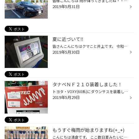
皆様こんにちは 雨が降ってきましたね・・・ 天気が悪いと気分もどんよりしちゃいますね。 そんな雨雲を吹き飛ばすべく、今日はローダウン実施いただいたお客様のご紹介です。 お車はトヨタマークX 商品はTEIN ハイテクスプリングをご購入いただきました。 オーナーのI様もタイヤとフェンダーの隙間...
2019年5月31日
夏に近づいて‼︎
皆さんこんにちはクマこと井上です。 令和最初の一ヵ月が終わりますね 何事も最初が肝心といいますが 何にもしていないクマさんです。 さてさて皆さんこれからは 暑くて熱いシーズンが来ますね せめて運転時は快適に過ごしたいものです。 お車のエアコンの効きは良いですか？ クマさんはいつでも汗...
2019年5月30日
タナベＮＦ２１０装着しました！
トヨタ・VOXY(60系)にダウンサスを装着しました！ 今回使用したダウンサスはこちら。 タナベさんのサステック『NF210』です。 タナベさんには下げ幅重視の『DF210』というモデルと リフトアップ用の『UP210』がラインナップされています。 それでは取り付け開始！！ 60系は久しぶりですね～。 最近...
2019年5月29日
もうすぐ梅雨が始まりますね(+_+)
こんにちは清倉です。 ここ数日夏みたいに暑くて少し体調が思わしくない状態です(>_<) 皆さんも体調には気を付けてください。 もうすぐ6月、梅雨時期になりますね・・・ 洗濯物が乾かないし外に出かけても雨・・・ テンションが上がりません(+_+) しかもワイパーのふき取りが悪くなってしまい慌てて...