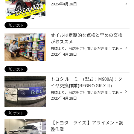
2025年4月28日
オイルは定期的な点検と早めの交換
がおススメ
日頃より、当店をご利用いただきましてありがとうございます。 本日は、オイルの点検・交換についてのご紹介です。 オイル交換ならコクピット・タイヤ館にお任せ！ 突然ですが、当店でおクルマのオイルの点検や交換ができることをご存じでしたか？ 専用の器具を用いて、オイルの状態を確認し、 必要...
2025年4月28日
トヨタ ルーミー(型式：M900A)：タ
イヤ交換作業(REGNO GR-XⅢ)
日頃より、当店をご利用いただきましてありがとうございます。 本日は、当店と同じチェーン店の近隣タイヤ館店舗で作業いたしましたタイヤ交換事作業例をご紹介します。 （WEB掲載をご快諾いただきましたお客様！大変感謝しております。いつもご愛顧いただき誠にありがとうございます！！） おクル...
2025年4月28日
【トヨタ ライズ 】アライメント調
整作業