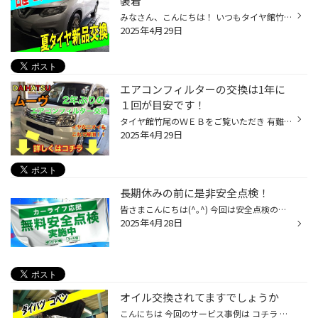
装着
みなさん、こんにちは！ いつもタイヤ館竹尾のＷＥＢを ご覧いただきありがとうございます。 本日、ご紹介の作業は 日産 エクストレイルの 新品夏タイヤ交換のご紹介です。 選ばれた商品はコチラ ブリヂストン：アレンザ ＬＸ１００ タイヤサイズ：２２５／６５Ｒ１７ 商品の詳細はコチラから 静粛...
2025年4月29日
エアコンフィルターの交換は1年に
１回が目安です！
タイヤ館竹尾のＷＥＢをご覧いただき 有難うございます！ 今回は【ダイハツ ムーヴ】の エアコンフィルター交換のご紹介です。 エアコンを使用していて嫌なニオイ等 した事はないでしょうか？？ 家庭用のエアコンにも フィルターが付いていますが、 車にも装着しているんです。 フィルターが汚れて...
2025年4月29日
長期休みの前に是非安全点検！
皆さまこんにちは(^｡^) 今回は安全点検の重要性についてご紹介します。 安全点検とは タイヤ館で行っている ３つの点検です ①タイヤ点検 名前の通りですがタイヤの点検を行います 空気圧、偏摩耗、外傷、残溝 このような点検を行っています 100km点検 こちらの点検は タイヤ館でタイヤを購入された...
2025年4月28日
オイル交換されてますでしょうか
こんにちは 今回のサービス事例は コチラ ダイハツ コペンの エンジンオイル交換です。 今回ご使用のオイルは エコブラスト 0-WIDE 全合成油 SＰ規格 使用した量のみをご精算する 量り売りタイプですので 余らさず、経済的です。 ピット入庫前準備 シートカバー、ハンドルカバーを かけさせて頂いて...