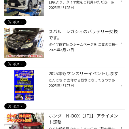
日頃より、タイヤ館をご利用いただき、ありがとうございます。 さて、当店と同じチェーン店の近隣タイヤ館店舗で作業いたしましたアライメント調整作業をご紹介します。 （WEB掲載をご快諾いただきましたお客様！大変感謝しております。いつもご愛顧いただき誠にありがとうございます！！） おクル...
2025年4月28日
スバル レガシィのバッテリー交換
です。
タイヤ館竹尾のホームページを ご覧の皆様、こんにちは！ 本日は、スバル レガシィのバッテリー交換作業です。
2025年4月27日
2025年もマンスリーイベントします
こんにちは 去年から恒例になってきつつある マンスリーイベント 今年もやっちゃいます！！ タイヤ館竹尾の マンスリーイベント！！ 第一弾は・・・ タイヤ館竹尾と言えば・・・・ そう！！(｀･ω･´) CUSCO！！！ 車高調です！！(｀･ω･´) ということで 5月１日～５月31日まで CUSCOイベントをします ...
2025年4月27日
ホンダ N-BOX【JF1】 アライメン
ト調整
タイヤ館竹尾のホームページをご覧の皆さんこんにちは！ 本日ご紹介するのはこちら↓↓↓↓↓ ホンダ N-BOX【JF1】アライメント調整です。 アライメント って何？ と思われた方、コチラ をご覧ください♪ 本日のお客様は、「縁石」に左前のタイヤを当ててしまったとのご相談でした。 幸いタイヤ＆ホイール...