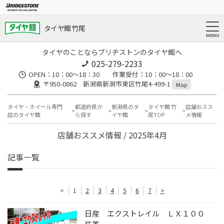
タイヤ館 竹尾
タイヤのことならブリヂストンのタイヤ館へ
025-279-2233
OPEN：10：00～18：30 作業受付：10：00～18：00
〒950-0862 新潟県新潟市東区竹尾4-499-1
Map
タイヤ・ホイール専門
都道府県か
新潟県のタ
タイヤ館 竹
店舗おスス
店のタイヤ館
ら探す
イヤ館
尾TOP
メ情報
店舗おススメ情報 / 2025年4月
記事一覧
<
1
2
3
4
5
6
7
>
日産 エクストレイル ＬＸ１００