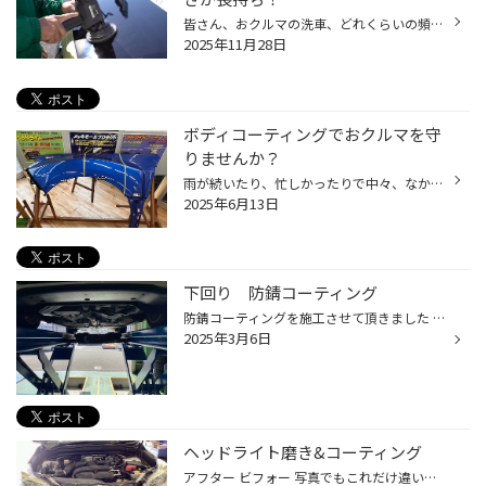
皆さん、おクルマの洗車、どれくらいの頻度でされてますか？ お忙しい毎日の中で、ずっとキレイに保つのは至難の業ではないでしょうか？ それでも、なるべくクルマはキレイに保ちたいというお客様にオススメなサービス 今回は、おクルマの「ボディコーティング」のご紹介です。 ボディコーティング...
2025年11月28日
ボディコーティングでおクルマを守
りませんか？
雨が続いたり、忙しかったりで中々、なかなか細目に洗車ができない、 でもクルマはキレイに保ちたいというお客様にオススメの 「ボディコーティング」サービスのご紹介です。 是非、タイヤ館でおクルマのボディコーティングをしませんか？ コクピット・タイヤ館のボディーコーティングがおススメ！ ...
2025年6月13日
下回り 防錆コーティング
防錆コーティングを施工させて頂きました ハブ等含め防錆コートをおすすめしています(^▽^)/ 雨が降って湿気でムンムンΣ(ﾟ∀ﾟﾉ)ﾉｷｬｰ そのままにしておくと・・・お車にサビが発生してしまうかもしれません(´；ω；`) そうなる前に防錆コートをしておけばサビの侵食を遅らせることができるんです(*'▽')/...
2025年3月6日
ヘッドライト磨き&コーティング
アフター ビフォー 写真でもこれだけ違いがわかるので 実物はもっと差があります