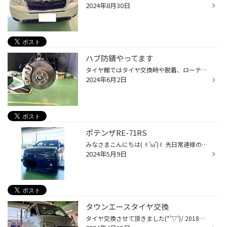
2024年8月30日
ハブ防錆やってます
タイヤ館ではタイヤ交換時や脱着、ローテーションなどのタイミングで ハブ防錆をお勧めしています。 効果は半年から1年くらいになります 錆びている場合には錆を取ってから錆止めを塗り 錆びてない場合でも予防としてやらせて頂いています。 錆びあり錆び取り後 錆止め
2024年6月2日
ポテンザRE-71RS
みなさまこんにちは( ✌︎'ω')✌︎ 先日常連様のお車SUZUKIワークスのタイヤ交換を行いました(*≧∀≦*)y タイヤはブリヂストンのハイグリップスポーツタイヤ ポテンザRE-71RSをチョイス( ^ω^ )Y こちらのタイヤはスポーツ走行を楽しむお客様には 絶大な人気を誇るタイヤです♪ ブリヂストンハイグリップタ...
2024年5月9日
タウンエースタイヤ交換
タイヤ交換させて頂きました(*'▽')/ 2018年製造ﾀｲﾔがついており溝がなくなったので新しいタイヤに交換です！ 使用開始から長期経過したタイヤの点検、交換の重要性！！ お客様による日常点検に加え、使用開始後5年以上経過したタイヤについては、継続使用に適しているかどうか、すみやかにタイヤ販...