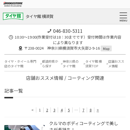
タイヤ館 横須賀
046-830-5311
10:30～19:00(作業受付は18：30までです）受付時間は作業内容
により異なります
〒238-0024 神奈川県横須賀市大矢部2-9-16
Map
タイヤ・ホイール専門
都道府県か
神奈川県の
タイヤ館 横
店舗おスス
店のタイヤ館
ら探す
タイヤ館
須賀TOP
メ情報
店舗おススメ情報 / コーティング関連
記事一覧
<
1
2
3
4
5
…
7
8
>
クルマのボディコーティングで美し
さが長持ち！