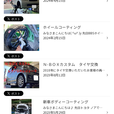
2024年4月15日
ホイールコーティング
みなさまこんにちは( ^ω^ )y 先日BBSホイールをお預かりしてホイールコーティング を行いました（＾∇＾） ホイールコーティングを行うと軽い水洗いで ホイールに着いた汚れが落ち長時間綺麗に保てて いつ見てもピカピカ⭐︎で塗装の長持ちにも繋がります。 先ずはしっかり付着してる汚れを落とします...
2024年2月15日
Ｎ-ＢＯＸカスタム タイヤ交換
2018年にタイヤ交換いただいたお客様の再度のタイヤ交換です。 約5年経過でショルダー部分にひび割れが出ています。 バッテリーやオイルの無料点検実施しております。 タイヤを外した際のハブ部分です。 コーティング施工させていただきました。 前回同様レグノＧＲレジェーラを装着です。 リピート...
2023年8月12日
新車ボディーコーティング
みなさまこんにちは♪ 先日トヨタ ノアでボディーコーティングを行いました(*^▽^*)y 新車で納車されて直ぐの為元から綺麗なお車なのですが 光を当てて傷とか色々と確認しながらしっかりと磨きを 掛けて仕上げて行来ます。 こんな感じでプロの凄腕で磨き上げて行きます。 新車で元から綺麗はずなのに...
2023年5月29日