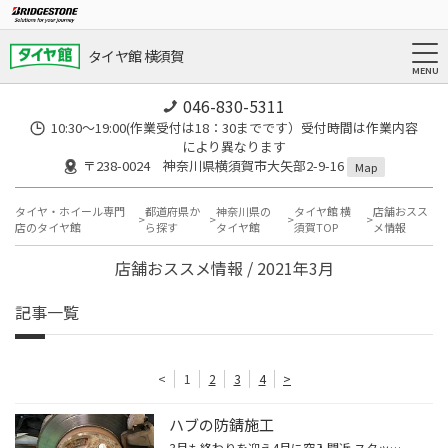
タイヤ館 横須賀
046-830-5311
10:30～19:00(作業受付は18：30までです）受付時間は作業内容
により異なります
〒238-0024 神奈川県横須賀市大矢部2-9-16
Map
タイヤ・ホイール専門
都道府県か
神奈川県の
タイヤ館 横
店舗おスス
店のタイヤ館
ら探す
タイヤ館
須賀TOP
メ情報
店舗おススメ情報 / 2021年3月
記事一覧
<
1
2
3
4
>
ハブの防錆施工
3月も終わりを迎え4月に突入間近 スタッドレスからの履き替えのシーズン真っ最中です このような時くらいしかタイヤって車から外さないですよね？ 作業を行ってるときにタイヤを外して気になるのがハブのサビです こんな感じにタイヤホイール外したらサビサビが;つД｀) こちらを磨いて上げ溶剤を塗...