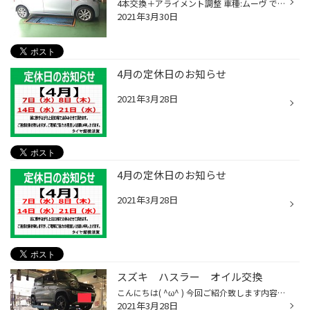
4本交換＋アライメント調整 車種:ムーヴ では、作業開始致します( ＾∀＾) こちらのタイヤを取り外していきます。 ご装着致しますタイヤは前回と同様の ネクストリー155/65R14 取り外け完了し、アライメント調整を行います。 タイヤの角度を真っ直ぐにし、作業終了です！！ ありがとうございました(๑...
2021年3月30日
4月の定休日のお知らせ
2021年3月28日
4月の定休日のお知らせ
2021年3月28日
スズキ ハスラー オイル交換
こんにちは( ^ω^ ) 今回ご紹介致します内容は、オイル交換です☆ 車種:ハスラー では、オイルを抜いていきます。 今回ご使用致しますオイルは、 エコクリアです。 オイルを入れ、作業完了です(о´∀`о) ありがとうございました( ^ω^ )
2021年3月28日