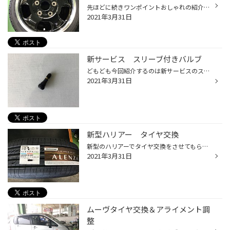
先ほどに続きワンポイントおしゃれの紹介です タイヤ交換やホイール交換をした際には絶対に必要なホイールバランス バランスを取らないと高速道路などを運転した際にハンドルがぶれてしまったりします(´･ω･｀) 通常このバランス作業ではシルバーのウエイト（重り）を付けます このようにブラック系...
2021年3月31日
新サービス スリーブ付きバルブ
どもども今回紹介するのは新サービスのスリーブ付きバルブになります。 当店ではタイヤ交換の際に交換させていただくバルブの種類を3つから選べます！！(/・ω・)/ まず一つは通常のゴムバルブ 二つ目はTPMS 空気圧センサーです そして最後に紹介するのが新参のスリーブ付きバルブになります！！ こ...
2021年3月31日
新型ハリアー タイヤ交換
新型のハリアーでタイヤ交換をさせてもらいました。 お客様はハリアーに乗り換える前セダンを乗っていて、レグノを履かれていた それに対し、ハリアーの新車装着タイヤが物たらなくブリヂストンの新商品#アレンザLX100 をご提案させてもらいました。 その際タイヤ交換と同時にアライメントとTPMSを ...
2021年3月31日
ムーヴタイヤ交換＆アライメント調
整