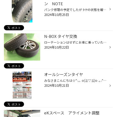
ン NOTE
パンク修理の予定でしたが ﾀｲﾔの状態を確認させて頂き３本交換になりました(^▽^)/ 後ろの2本が画像の通り溝が擦り減ってしまった状態でした でタイヤ交換です 新しいタイヤを組み付け後バランス調整です バランスがずれているのでﾊﾞﾗﾝｽｳｴｲﾄを取付 になりました！このような状態になったらそのままお...
2024年10月25日
N-BOX タイヤ交換
ローテーションはせずにお車に乗っていた為、前タイヤだけすり減ってしまっていて お客様に使用状況などをお伺いし今回は4本交換になりました(o^―^o) タイヤを外して ハブ防錆も一緒に施工させて頂きました!! こちらのタイヤで４本交換です(^▽^)/ タイヤ館では色々なタイヤ購入方法をご用意しており...
2024年10月22日
オールシーズンタイヤ
みなさまこんにちは☆*:.｡. o(≧▽≦)o .｡.:*☆ やっと涼しくなって来ましたねえ！ タイヤ館横須賀店では徐々に冬タイヤのお話も 出て来ましたよ✌︎('ω')✌︎ 今回のお客様はトヨタ アクアにお乗りのお客様！ 今までは夏タイヤと冬タイヤを使い分けていましたが もう雪の降る所は行かないし履き替えるなも大...
2024年10月21日
eKスペース アライメント調整