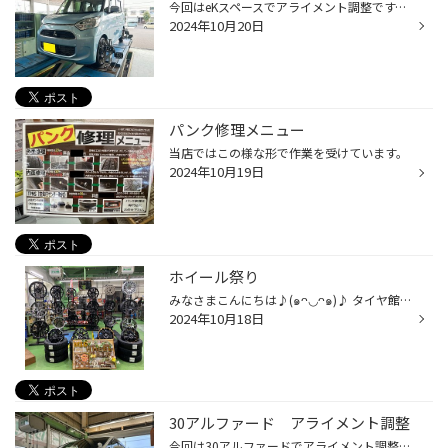
今回はeKスペースでアライメント調整です。 タイヤを交換した後の調整作業になります。 センサーを付けて測定してあげます。 こちらが測定結果です。 フロントトゥーの調整のみのお車ですが数字がずれてしまっています。 数字をピシッと決めてあげれば調整作業の完了です。
2024年10月20日
パンク修理メニュー
当店ではこの様な形で作業を受けています。
2024年10月19日
ホイール祭り
みなさまこんにちは♪(๑ᴖ◡ᴖ๑)♪ タイヤ館横須賀店ホイール祭り 人気メーカー レイズ＆マルカコラボイベント！ 10月19日〜20日と二日間イベント 大量展示！ お車の横に置いて見て見たい☆*:.｡. o(≧▽≦)o .｡.:*☆ もちろんオッケーです！ 欲しかったホイール⭐︎ご購入チャンスです！ メーカーの方も参加し...
2024年10月18日
30アルファード アライメント調整
今回は30アルファードでアライメント調整です。 こちらのお車フロント、リアのトゥー４ヶ所の調整できるお車になります。 センサーをホイールに装着して測定をします。 大きなずれはないですが右リアの数字が基準値を越えてしまっています。 後ろの調整箇所は赤丸の部分 こちらは偏心カムになってお...