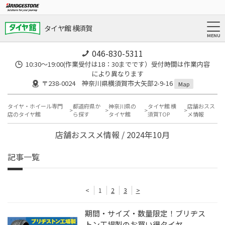
タイヤ館 横須賀
046-830-5311
10:30～19:00(作業受付は18：30までです）受付時間は作業内容
により異なります
〒238-0024 神奈川県横須賀市大矢部2-9-16
Map
タイヤ・ホイール専門
都道府県か
神奈川県の
タイヤ館 横
店舗おスス
店のタイヤ館
ら探す
タイヤ館
須賀TOP
メ情報
店舗おススメ情報 / 2024年10月
記事一覧
<
1
2
3
>
期間・サイズ・数量限定！ブリヂス
トン工場製のお買い得タイヤ