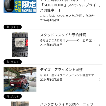
「SEIBERLING」スペシャルプライ
ス開催中！！
こんにちは、いつも当店をご利用いただきましてありがとうございます。 現在、コクピット・タイヤ館の一部店舗におきまして、 期間限定！ サイズ限定！！ 数量限定！！！ で、ブリヂストン工場製のお買い得タイヤ「SEIBERLING」をスペシャルプライスでご提供中です。 もちろん、当店でもご提供して...
2024年10月31日
スタッドレスタイヤ予約好調
みなさまこんにちは♪───Ｏ（≧∇≦）Ｏ────♪ 遂にこの時期がが来ました！ 冬雪道には必要不可欠なスタッドレスタイヤの シーズン到来です！ 既に人気車種にお乗りのお客様からザクザク ご注文を頂いております♪───Ｏ（≧∇≦）Ｏ────♪ ありがとうございます♪ 在庫が豊富な今がお得です！ 毎年恒例の欠品が...
2024年10月31日
デイズ アライメント調整
今回は日産デイズでアライメント調整です。 こちらのお車はフロントのトゥー2箇所の調整になります。 センサーをホイールに装着して測定し調整をします。 赤字の部分が基準値よりズレてしまっている合図です。 赤丸部分を緩めて調整をしていきます。 調整後試走をして問題なければ作業完了になります。
2024年10月29日
パンクからタイヤ交換へ ニッサ