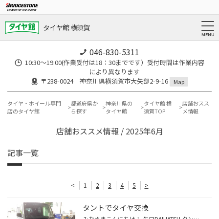
タイヤ館 横須賀
046-830-5311
10:30～19:00(作業受付は18：30までです）受付時間は作業内容
により異なります
〒238-0024 神奈川県横須賀市大矢部2-9-16
Map
タイヤ・ホイール専門
都道府県か
神奈川県の
タイヤ館 横
店舗おスス
店のタイヤ館
ら探す
タイヤ館
須賀TOP
メ情報
店舗おススメ情報 / 2025年6月
記事一覧
<
1
2
3
4
5
>
タントでタイヤ交換
みなさまこんにちは！ 先日DAIHATSU タントでタイヤ交換をおこないました。 タイヤはお買い得品のセイバーリングSL201 今回のお客様は溝はまだ多少残っていましたが早めの交換をしました。 梅雨入り前に溝の少ないお客様交換おすすめします。 新しいタイヤ黒光りはとても良いですね。 タイヤ交換後...