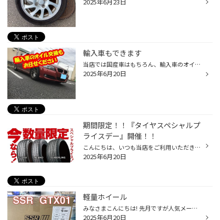
2025年6月23日
輸入車もできます
当店では国産車はもちろん、輸入車のオイル交換作業も承っております。 輸入車対応のエンジンオイルを ご準備しております ※ 純正オイルもお取り寄せできます ※お取り寄せ対応となる商品もございます ※在庫の確認・商品のお取り寄せの場合は、お手元に車検証をご用意ください。 ※車種によっては対応...
2025年6月20日
期間限定！！『タイヤスペシャルプ
ライスデー』開催！！
こんにちは、いつも当店をご利用いただきましてありがとうございます。 本日より、コクピット・タイヤ館におきまして、 期間限定！ サイズ限定！！ 数量限定！！！ お得にお買い求めいただける、「タイヤスペシャルプライスデー」がスタートします！ お得なタイヤのご紹介！！ ワゴンR、N-BOX、タン...
2025年6月20日
軽量ホイール
みなさまこんにちは! 先月ですが人気メーカのSSR-GTX01を組み付けしました。 SSR-GTX01 このホイールめちゃくちゃ軽いです！ 今回は車体への取付は無しの持ち帰り作業です。 箱も軽かったですが出しても軽い！！ 取付車両はGR86に取付予定でドリフトに使用するそうです！！ ご来店頂きありがとうご...
2025年6月20日