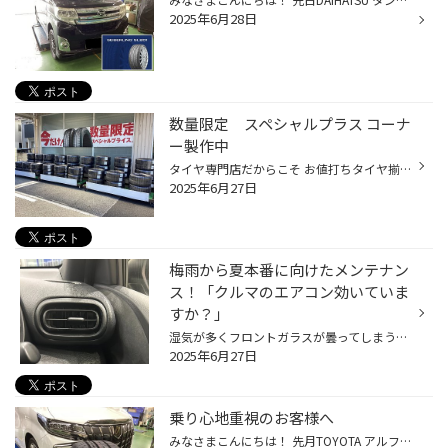
2025年6月28日
数量限定 スペシャルプラス コーナ
ー製作中
タイヤ専門店だからこそ お値打ちタイヤ揃ってます(*'▽') おクルマの車種やお客様のおクルマの普段の使い方などによってお客様にぴったりのタイヤは異なります。 タイヤのプロがしっかり点検し、お客様のカーライフに合わせておススメのタイヤをご提案させていただきます。 在庫や適合車種はお気軽...
2025年6月27日
梅雨から夏本番に向けたメンテナン
ス！「クルマのエアコン効いていま
すか？」
湿気が多くフロントガラスが曇ってしまう梅雨時期、 また、気温が高く暑い日も増え、夏はもうすぐそこです！ 少しずつ、クルマのエアコンをつける機会も増えてきていると思いますので、 是非、夏本番を迎える前におクルマのエアコンのメンテナンスをおススメします！ 【より快適に♪今がおススメ！カ...
2025年6月27日
乗り心地重視のお客様へ
みなさまこんにちは！ 先月TOYOTA アルファードでタイヤ交換をおこないましたぁ！ そろそろタイヤ交換を考えてるんだけどどうかなぁ〜ってご来店頂きました。 今すぐ交換しないといけないレベルでは無かったですが 年内の交換が必要だったのと値上げ前という事も有り交換になりました。 お客様に普...