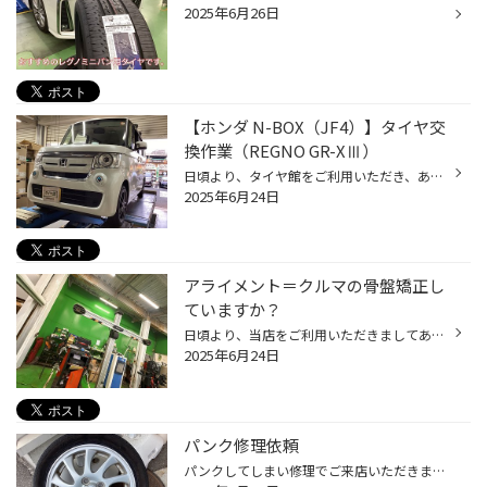
2025年6月26日
【ホンダ N-BOX（JF4）】タイヤ交
換作業（REGNO GR-XⅢ）
日頃より、タイヤ館をご利用いただき、ありがとうございます。 さて、当店と同じチェーン店の近隣タイヤ館店舗で作業いたしましたタイヤ交換作業をご紹介します。 （WEB掲載をご快諾いただきましたお客様！大変感謝しております。いつもご愛顧いただき誠にありがとうございます！！） おクルマ：ホ...
2025年6月24日
アライメント＝クルマの骨盤矯正し
ていますか？
日頃より、当店をご利用いただきましてありがとうございます。 本日は、アライメント測定・調整についてのご紹介です。 アライメントならコクピット・タイヤ館にお任せ！ 突然ですが、クルマの骨盤矯正と呼ばれる「アライメント測定・調整」をご存じでしょうか？ タイヤとホイールが取り付けられる...
2025年6月24日
パンク修理依頼
パンクしてしまい修理でご来店いただきました タイヤの内側を確認すると タイヤのゴムが剝離して内側のワイヤーが見えてしまっています( ﾟДﾟ) 当然ですがこの状態では修理不可となりますので1本交換をさせていただきました╰(*´︶`*)╯ 安心してお車をご使用いただけると思います。 初めてご利用いた...