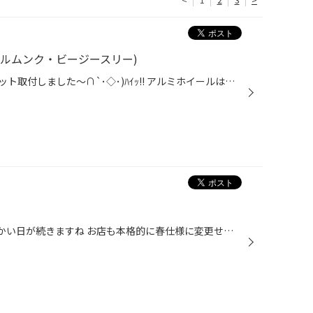
 (バルムンク・ビージースリー)
アウディＴＴにタイヤホイールセット取付しました～∩`･◇･)ﾊｲｯ!! アルミホイールはWORK BALMUNG BG3 (バルムンク・ビージースリー) ・２０インチ ・カラーはＢＰ（ブラックカットクリア） ２４５/３０Ｒ２０のタイヤとセットしてのお取付でした(＇v＇)ﾆﾔﾘ・・ かっこいい～v(≧∇≦)v いえぇぇぇぇい...
こんにち▼･。･▼｣｣｣｣ーﾜﾝﾜﾝ!! 暖かい日が続きますね お店も本格的に春仕様に変更せねば・・＼(;ﾟ∇ﾟ)/ﾋﾔｱｾﾓﾝ☆ そんなわけで、スーチャンとタケチャンよろぴく ﾏﾀﾞ?o(^o^)oﾏﾀﾞ? どぉどぉ、もう終わった？？ ﾏﾀﾞ?o(^o^)oﾏﾀﾞ? 店長～、そんなに早く終わりませんよ！ (/--)/＼。ちゃぶ台返し！！