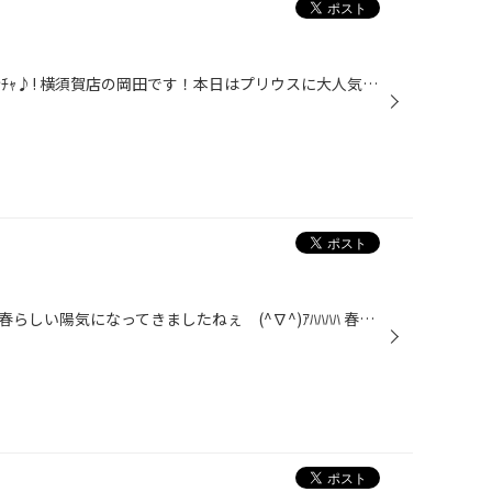
みなさん、こんにちは(｡･ω･)ﾉﾞ ｺﾝﾁｬ♪! 横須賀店の岡田です！本日はプリウスに大人気メーカーのダウンサスを プリウスにインストールしましたぁv('▽^*)ォッヶー♪ ＲＳＲ Ｔｉ２０００をチョイスしました！ 乗り心地が良く、スタイリッシュに決まる定番のサスです！！ (≧∇≦)b 今回もバッチリ決まりま...
☆Hey!ヽ('ｰ'#)/ Hello!☆ いよいよ春らしい陽気になってきましたねぇ (^∇^)ｱﾊﾊﾊﾊ 春に向けてタイヤ交換を検討されている方も多いかと思います(o^∇^o)ﾉ ブリヂストンの新商品タイヤ【レグノGR-XI】【ポテンザRE-71R】 もいよいよ入荷しました。