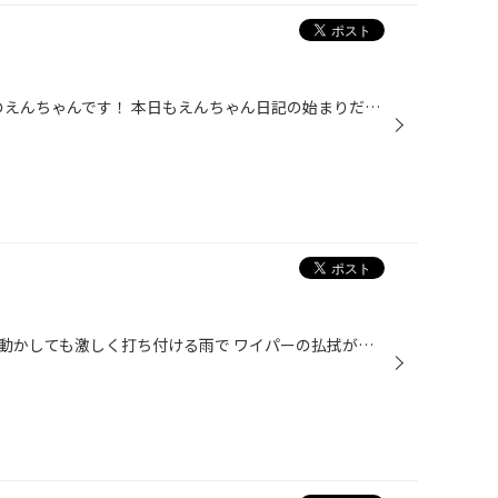
みなさん(=ﾟ▽ﾟ)/ ｳｨｯｽ!!横須賀店のえんちゃんです！ 本日もえんちゃん日記の始まりだよぉ～ん((o(^∇^)o))わぁ～ぃ！！ 最近はあったかいぃ～んだからぁ～！ドライブに行きたくなる時期に なって来ましたね！春はもう直前≧(´▽｀)≦ｱﾊﾊﾊ！ そこで新しいタイヤを装着して安心＆快適ドライブをオススメし...
ゲリラ豪雨時や雨の日ワイパーを動かしても激しく打ち付ける雨で ワイパーの払拭が間に合わず、ヒヤっ（危険）とした経験はありませんか？？ そもそも撥水剤とは…？ 不均一な雨水が受ける光の屈折は視界を不良にさせます。 撥水剤をガラスに塗布すれば雨水を均一な水玉に変え、走行中の風圧で水玉を...