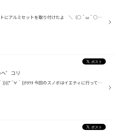
((((o´ω｀o)ﾉｺﾝﾆﾁﾜｧ♪ 今日はノートにアルミセットを取り付けたよ ＼（○＾ω＾○）／ 最初はタイヤだけの予定でしたが、店にいっぱい飾っているアルミを 見ていただいて、ついでに変えちゃおう！というノリでセットに しました o(≧∇≦o)(o≧∇≦)o 今は在庫豊富にあります。 今がチャンスかもよ ヮクd...
*)ヘ゜コリ
またまた行ってきました～((*´∀｀))((*´∀｀))ｹﾀｹﾀ 今回のスノボはイエティに行ってきました～（´▽｀*）ｱﾊﾊー 朝一は雪質はガッリガリでしたが… 天気はよかったので午後にはいい感じに～♪♪ ナイターまで滑ってたくさん練習してきました～(笑´ｗ｀) 足が筋肉痛で痛い(´；ω；`)うぅ～