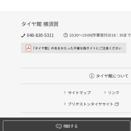
タイヤ館 横須賀
046-830-5311
10:30～19:00(作業受付は18
タイヤ館について
サイトマップ
リンク
タイヤ点検・安全点検/タイヤ履き替え/オイル交換/その
ブリヂストンタイヤサイト
クローク契約会員専用タイヤ履き替え※タイヤ履き替えを
本日のタイヤ履き替え順番待ち予約 ※クローク契約会員
相談する