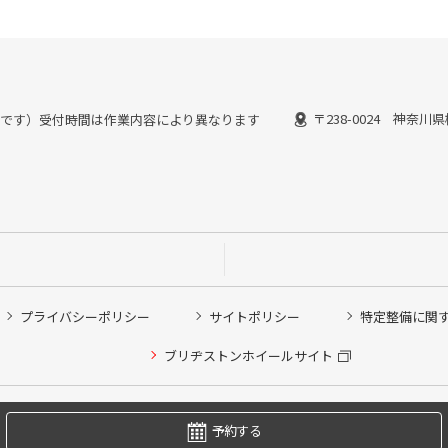
〒238-0024 神奈川
：30までです）受付時間は作業内容により異なります
プライバシーポリシー
サイトポリシー
特定整備に関
他ピット作業の予約
ブリヂストンホイールサイト
希望のクローク契約会員の方はこちらを選択ください
の方はご利用いただけません
Copyright © 2024 Bridgestone Retail Co.,Ltd. All rights Reserved.
予約する