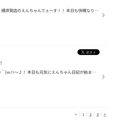
みなさん~~~ヾ(＾∇＾)おはよー♪横須賀店のえんちゃんでぇ～す！！ 本日も快晴なりヾ(＠＾▽＾＠)ﾉ ワーイ！今日は当店人気コーナー 直行便コーナーにカッコいいホイールが入荷しました！！ 商品名 ユーロスピードフィーネ １４×４５ ４Ｈ４５ カラー ブラックポリッシュブラッククリア かなり良...
！
みなさん！o(＾０＾)oオッｗ(＾○＾)ｗハ～♪！ 本日も元気にえんちゃん日記が始まるよぉ～o(^o^)o ﾜｸﾜｸ！ 今日はえんちゃんから耳寄りな情報発信です！ ｽﾍﾟｼｳﾑ光線！(⊃￣￣￣⌒￣)∩〓〓〓〓〓〓★！ 今月２月２１日（土）～２２日（日）二日間限定でイベントを開催致します！！！ (o^∇^o)ﾉ新商品（タイ...
<
1
2
3
>