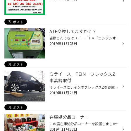
ATF交換してますか？？
皆様こんにちは（･`ー･´）v 「エンジンオイルの交換はバッチリ！」という方も多いと思います。 そこで忘れられがちなのが、「ATF」です。 ATFとは？ 「オートマチック・トランスミッション・フルード」の略です。 意外と無交換のまま乗られてしまうなんてこともあります。 エンジンオイルと同様に、...
2019年11月25日
ミライース TEIN フレックスZ
車高調取付
ミライースにテインのフレックスZをお取り付けさせて頂きました!! こちらが ↑ ↑ ↑ 車高調お取り付け後の画像になります 乗り心地も全長調整ですのでふわふわ感が取れて走りやすくなったかと思います！ ローダウンすることで重心が下がり、安定した走行も見込めますね♪ 今回もアライメント調整までし...
2019年11月24日
在庫処分品コーナー
この度在庫処分品コーナーを設置しました～ 商品の入れ替えであったり、在庫少ないものをお手頃価格でご用意しております♪♪ぜひ店頭にてご確認ください
2019年11月22日