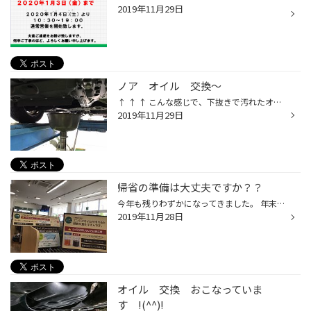
2019年11月29日
ノア オイル 交換～
↑ ↑ ↑ こんな感じで、下抜きで汚れたオイルを抜いていきます！ 古いオイルが抜けたら、新しいオイルを入れて終了です!! ウォッシャー液が少なくなっていましたので、補充しました♪ オイルの汚れ具合は確認できていますか？ 前回いつ変えたのかわからない…な～んてことはないですか？ 当店では無料で...
2019年11月29日
帰省の準備は大丈夫ですか？？
今年も残りわずかになってきました。 年末年始に実家に帰るお客様や遠くにお出かけされる方も多いと 思います。 お車のメンテナンスをしっかりして安心してお出かけが出来る準備をしておきましょう！ #オイル #バッテリー #ATF &CVT #エアコンフィルター #エアコンガス #無料安全点検 #などなどやっ...
2019年11月28日
オイル 交換 おこなっていま
す !(^^)!