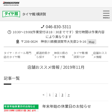
タイヤ館 横須賀
046-830-5311
10:30～19:00(作業受付は18：30までです）受付時間は作業内容
により異なります
〒238-0024 神奈川県横須賀市大矢部2-9-16
Map
タイヤ・ホイール専門
都道府県か
神奈川県の
タイヤ館 横
店舗おスス
店のタイヤ館
ら探す
タイヤ館
須賀TOP
メ情報
店舗おススメ情報 / 2019年11月
記事一覧
<
1
2
3
>
年末年始の休業日のお知らせ