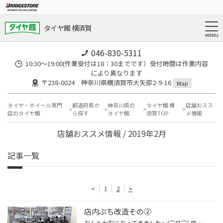
タイヤ館 横須賀
046-830-5311
10:30～19:00(作業受付は18：30までです）受付時間は作業内容
により異なります
〒238-0024 神奈川県横須賀市大矢部2-9-16
Map
タイヤ・ホイール専門
都道府県か
神奈川県の
タイヤ館 横
店舗おスス
店のタイヤ館
ら探す
タイヤ館
須賀TOP
メ情報
店舗おススメ情報 / 2019年2月
記事一覧
<
1
2
>
店内ぷち改造その②
なんとか形になってきました～(⌒∇⌒) 完成まであと少し…(*'▽')/