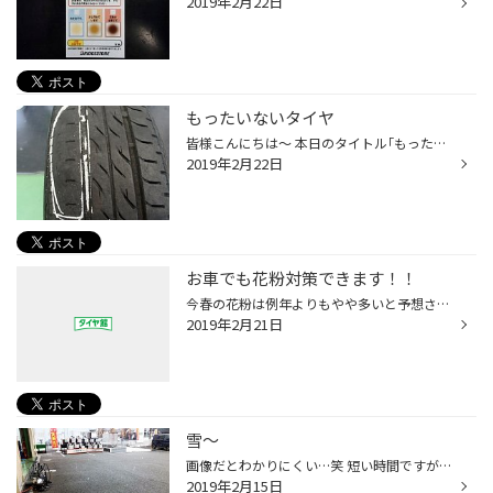
2019年2月22日
もったいないタイヤ
皆様こんにちは～ 本日のタイトル｢もったいない｣！ 下記の画像は走行距離９９８２ 多少の片べり＆空気圧不足！ 左側→溝無し 右側→溝有り！（アライメントが外れてるかも） 空気圧も少なくなっていました！空気圧は月に少なくても１回は点検しましょう～！ でも…面倒ですよね！ そんなお客様におすす...
2019年2月22日
お車でも花粉対策できます！！
今春の花粉は例年よりもやや多いと予想されます。 2月中旬から花粉シーズン到来！ 関東のピークは３月上旬～４月上旬で、多く飛ぶ期間が長いと見込まれています。 エアコンフィルターで花粉対策 交換目安は約1年！！ 花粉で辛くなるこの時期に交換しましょう。 花粉やホコリの侵入をブロックーーー|дﾟ)
2019年2月21日
雪～
画像だとわかりにくい…笑 短い時間ですが本当凄かったんですよ～！ スタッドレス履いていたから良かった～！！ 皆さんも冬道は凍結路面とか有りますのでスタッドレスタイヤに履き替えて 安心ドライブをおすすめ致します。
2019年2月15日