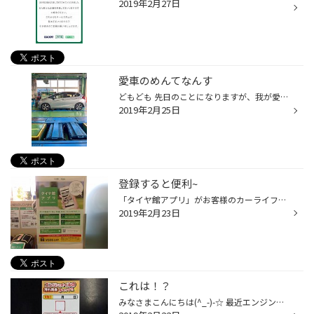
2019年2月27日
愛車のめんてなんす
どもども 先日のことになりますが、我が愛車フィットの足回りを交換いたしました！！ 6万キロを迎え足もへたって来てるかなと思いTEINの車高調をいれることにして装着いたしました！ 写真は車高が下がった後のしかないですが、4センチほどダウンいたしました( ･´ｰ･｀)どやぁ 車高が下がった分カーブ...
2019年2月25日
登録すると便利~
「タイヤ館アプリ」がお客様のカーライフをサポートします。 新規ダウンロード＆お客様番号登録されたお客様に、「特別クーポン」をアプリでご提供！！！ お客様の、お車のメンテナンス履歴が、アプリでいつでも見られます(o^―^o) タイヤ館で愛車に実施したメンテナンスの履歴を、車両ごとに一覧で...
2019年2月23日
これは！？
みなさまこんにちは(^_-)-☆ 最近エンジンオイルの交換をしてますか～(?_?) タイヤ館での点検はこのシートを使ってます(^_-)-☆ 汚れが分かりやすいですね～(^_^)/ いつかえたっけ！？ 点検だけでももちろんＯＫ(^_-)-☆ お気軽にスタッフまで！