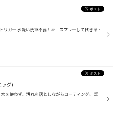
水なし！洗車＆ＷＡＸ フクピカトリガー 水洗い洗車不要！☞ スプレーして拭きあげて完了。水がなくても使えます。 ラクラク作業！☞面倒な二度拭き（仕上げ拭き）いらず、作業がスピーディー。 ボディーにやさしい！☞クイックポリマー効果でボディへのキズつきを抑えます。 効果も本格派！☞仕上が...
エッグ)
SMOOTH EGG スムースエッグ 水を使わず、汚れを落としながらコーティング。 誰でもカンタンにできるホイップ（泡）タイプのタイヤ用お手入れ剤です。 洗車後や洗車機を通した後の濡れたボディにも、もちろんＯＫです(。-∀-)ニヒッ！！ 新感覚の使い心地！！ ふわふわの泡とスムースクロスのＷクッ...