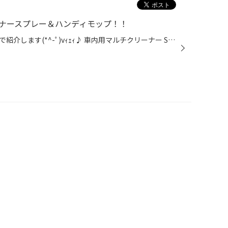
リーナースプレー＆ハンディモップ！！
新しいカーケア用品が入荷したので紹介します(*^-ﾟ)vｨｪｨ♪ 車内用マルチクリーナー SPOOMO(スプーモ) クリーナースプレー＆ハンディモップです！！ お手軽に車内清掃ができちゃます！ クリーナースプレーは… 除菌・消臭成分配合で、車内のいろいろな場所に使え、汚れを除去します! 気付いた汚れにサ...