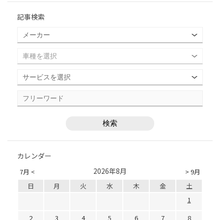
記事検索
カレンダー
2026年8月
7月 <
> 9月
日
月
火
水
木
金
土
1
2
3
4
5
6
7
8