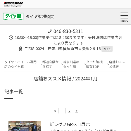
タイヤ館 横須賀
046-830-5311
10:30～19:00(作業受付は18：30までです）受付時間は作業内容
により異なります
〒238-0024 神奈川県横須賀市大矢部2-9-16
Map
タイヤ・ホイール専門
都道府県か
神奈川県の
タイヤ館 横
店舗おスス
店のタイヤ館
ら探す
タイヤ館
須賀TOP
メ情報
店舗おススメ情報 / 2024年1月
記事一覧
<
1
2
>
新レグノGR-XⅢ展示
みなさまこんにちはヽ(*＾ω＾*)ﾉ 新商品のレグノGR-XⅢが徐々に入荷して来てます。 販売は2月からですが予約受付中♪───Ｏ（≧∇≦）Ｏ── サイズによっては3月目安入荷のサイズもございます！ 進化したレグノGR-XⅢパターン等見たいお客様！ 当店展示し始めました！ ブリヂストンレグノGR-XⅢ みなさまのご...