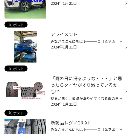
2024年1月21日
アライメント
みなさまこんにちは♪───Ｏ（≧∇≦）Ｏ────♪ 本日はご予約のヴィッツのアライメントです！ ご自身で車高調取付けてスタッドレスに履き替えてからのアライメントです^_^ 画像がこれしか撮れなくてすいません(＞人＜;) 夏タイヤの交換もお待ちしております！ みなさまのご来店スタッフ一同お待ちしており...
2024年1月21日
「雨の日に滑るような・・・」と思
ったらタイヤがすり減っているか
も!?
視界が悪く、道路が滑りやすくなる雨の日の運転って、ちょっと憂鬱ですよね。ヒヤッとされた経験をお持ちの方も多いでしょうし、より一層注意しながら走ると疲れ方も違うと思います。 そんな雨の日もより快適にクルマで移動したいなら、やはりタイヤのコンディションが重要です。タイヤがすり減り、...
2024年1月21日
新商品レグノGR-XⅢ
みなさまこんにちは♪───Ｏ（≧∇≦）Ｏ────♪ 当店に一部のサイズレグノGR-XⅢが入荷して来ました！ ブリヂストンレグノ 販売開始は2月1日からで順次他のサイズも入荷予定です♪ 乗り心地と静粛性に優れたレグノがさらに性能アップ これは楽しみですね♪───Ｏ（≧∇≦）Ｏ────♪ パッと見た感じはパターンも大...