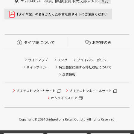
〒238-0024 神奈川県横須賀市大矢部2-9-16
Map
タイヤ館について
お客様の声
サイトマップ
リンク
プライバシーポリシー
サイトポリシー
特定整備に関する弊社取組について
企業情報
タイヤ点検・安全点検/タイヤ履き替え/オイル交換/その他
ブリヂストンタイヤサイト
ブリヂストンホイールサイト
ピット作業の予約
オンラインストア
クローク契約会員専用タイヤ履き替え※タイヤ履き替えを
希望のクローク契約会員の方はこちらを選択ください
Copyright © 2024 Bridgestone Retail Co.,Ltd. All rights Reserved.
本日のタイヤ履き替え順番待ち予約 ※クローク契約会員の
方はご利用いただけません