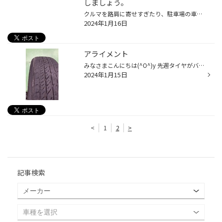
しましょう。
クルマを路肩に寄せすぎたり、駐車場の車止めにぶつけたりして、お気に入りのホイールを傷つけてしまったという経験は、多くの方がお持ちなのではないかと思います。とっても残念な気持ちになりますが、そんなときタイヤも気にかけていらっしゃいますか？ 一方、タイヤの“見える側”にはワックスをき...
2024年1月16日
アライメント
みなさまこんにちは(^O^)y 先週タイヤがバーストしたお客様がご来店されました。 タイヤを外して確認したら内側が極端に摩耗してそこが裂けてのパンクです(￣▽￣) お客様は数年前にローダウンしてアライメントを行って 無かった様です。 今回はタイヤ交換後にしっかりとアライメントも行い 直進安定...
2024年1月15日
<
1
2
>
記事検索