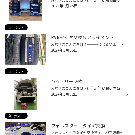
2024年1月26日
RVRタイヤ交換＆アライメント
みなさまこんにちは♪───Ｏ（≧∇≦）Ｏ────♪ 先日三菱RVRでタイヤ交換＆アライメントを行いました。 タイヤは前回ミニバン専用のレグノGRVⅡを 装着され今回もその良さを気に入って頂きリピートのお客様です！ありがとうございます（＾ν＾） ブリヂストンレグノGRVⅡ スリップサインが近づいて来て安全性...
2024年1月26日
バッテリー交換
みなさまこんにちはヽ(*＾ω＾*)ﾉ 最近本当寒くなって来ましたね！ 寒い日は身体中が痛いです(^◇^;) 冬場はバッテリートラブルが増える季節です。 おかしいなぁ〜って思ったらバッテリーの点検無料で行って居ますので是非お越し下さい！ 今回ご来店頂いたお客様は新車からのバッテリーで 初めての交...
2024年1月22日
フォレスター タイヤ交換
フォレスターでタイヤ交換です。 純正装着タイヤがだいぶ減ってきてます。 約26,000kmでした。 2019年セリアルなので約4年走行です。 今回お選びいただいたのがH/L850 しっかりバランス調整します。 比較的キレイですが ハブ部分のサビを落として防錆剤を塗ります。 規定のトルクで締め付けます。 ...