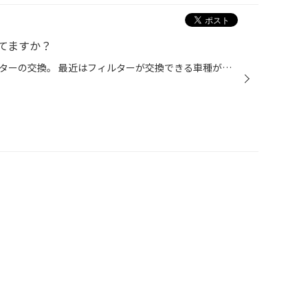
てますか？
この時期多いのがエアコンフィルターの交換。 最近はフィルターが交換できる車種が多く、定期交換がオススメなのですが、 一度も交換されたことがない方も多いのではないでしょうか。 モチロン！私もたしか、1年程前に交換していますが、 いちおー点検してみると、、、､､､ﾁｮｰﾎｺﾘﾏﾐﾚ(ーー;) 確かに1...