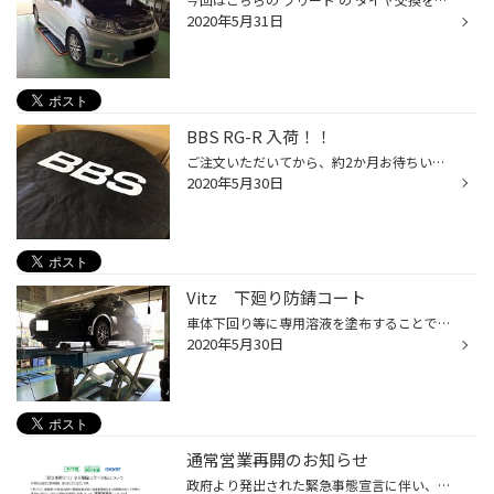
2020年5月31日
BBS RG-R 入荷！！
ご注文いただいてから、約2か月お待ちいただき入荷致しました！！ 商品：ＢＢＳ ＲＧ－Ｒ 17インチ カラー：ＤＳ/ダイアモンドシルバー 入荷後、しっかり検品を致します！ ダイアモンドシルバーが輝いています！ 検品後、エアバルブを取付していきます！ 組付けするタイヤサイズなどをチェックし組...
2020年5月30日
Vitz 下廻り防錆コート
車体下回り等に専用溶液を塗布することでサビの進行を抑制するタイヤ館の防錆コーティングは、 無色透明な仕上がりなので見た目を損なわず、 さらに耐熱性でマフラーやラジエターにも施工可能です。 作業時間は1時間弱と短時間ですから、手軽に施工が行えます♪♪ クルマの大敵であるサビ、つまり金属...
2020年5月30日
通常営業再開のお知らせ
政府より発出された緊急事態宣言に伴い、4/13より営業時間を短縮しておりましたが、 5/25に緊急事態宣言を発表されたことを受け、営業に際しては、 感染防止に最大限配慮し通常営業を再開いたします。 5/29(金)より通常営業 営業時間 10：30～19：００（最終受付 18：30） 作業受付終了時間は作業内...