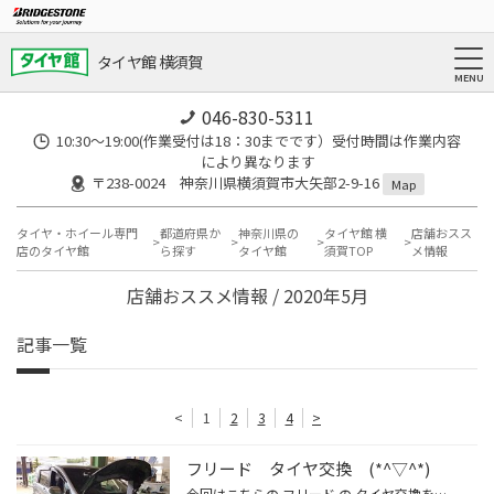
タイヤ館 横須賀
046-830-5311
10:30～19:00(作業受付は18：30までです）受付時間は作業内容
により異なります
〒238-0024 神奈川県横須賀市大矢部2-9-16
Map
タイヤ・ホイール専門
都道府県か
神奈川県の
タイヤ館 横
店舗おスス
店のタイヤ館
ら探す
タイヤ館
須賀TOP
メ情報
店舗おススメ情報 / 2020年5月
記事一覧
<
1
2
3
4
>
フリード タイヤ交換 (*^▽^*)
今回はこちらの フリード の タイヤ交換をさせていただきました。 タイヤが使用限度になってしまったので交換をさせていただきます。 今回お選びいただいたタイヤは エコピア NH100 になります。 安全と経済性を求める方にオススメさせていただいています。 長く使っても雨の日の安心感があると思い...