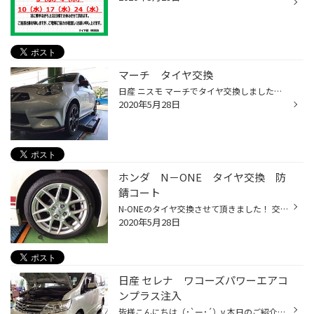
マーチ タイヤ交換
日産 ニスモ マーチでタイヤ交換しました。 タイヤは#ポテンザRE-71RSです。 新品と今まで履いていたやつとでは一目瞭然ですね
2020年5月28日
ホンダ N－ONE タイヤ交換 防
錆コート
N-ONEのタイヤ交換させて頂きました！ 交換させて頂いたタイヤを確認中に 二箇所セパレーション発見!! タイヤの横の部分（サイドウォール）が腫れ上がっている これがセパレーションと言う症状なんです！ タイヤはゴム＋ワイヤー＋ゴムと簡単にはタイヤの構造は以上のように折り重なって出来てます...
2020年5月28日
日産 セレナ ワコーズパワーエアコ
ンプラス注入
皆様こんにちは（･`ー･´）v 本日のご紹介です! 車種:日産 セレナ(C26系) 商品:ワコーズ パワーエアコンプラス 段々と気温が上がり暑くなってきました。 エアコンをONにする機会も増えてきたと思います。 今回のお車も「もう少し冷えるようにしたい」とのご要望で来店頂きました。 この型のセレナは...