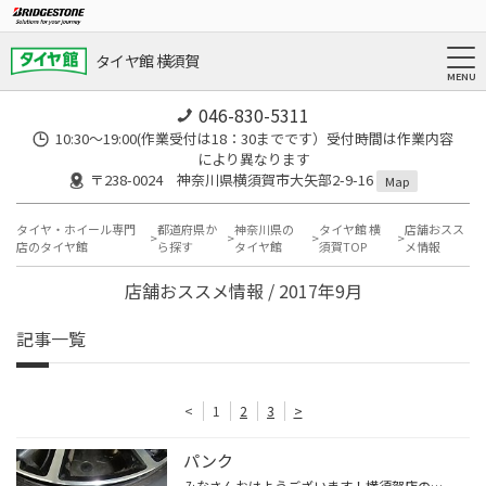
タイヤ館 横須賀
046-830-5311
10:30～19:00(作業受付は18：30までです）受付時間は作業内容
により異なります
〒238-0024 神奈川県横須賀市大矢部2-9-16
Map
タイヤ・ホイール専門
都道府県か
神奈川県の
タイヤ館 横
店舗おスス
店のタイヤ館
ら探す
タイヤ館
須賀TOP
メ情報
店舗おススメ情報 / 2017年9月
記事一覧
<
1
2
3
>
パンク
みなさんおはようございます！横須賀店のえんちゃんです！ 本日は空気圧不足で走行してしまったタイヤの画像です！ こんな跡のタイヤは要注意です！ 横のマークが消えてしまって触ると少しへこんでる感じがするタイヤ！ ↓↓↓↓↓↓↓↓↓↓↓↓ このタイヤを外して確認するとこんなになってました！↓↓↓↓↓↓↓↓↓↓...