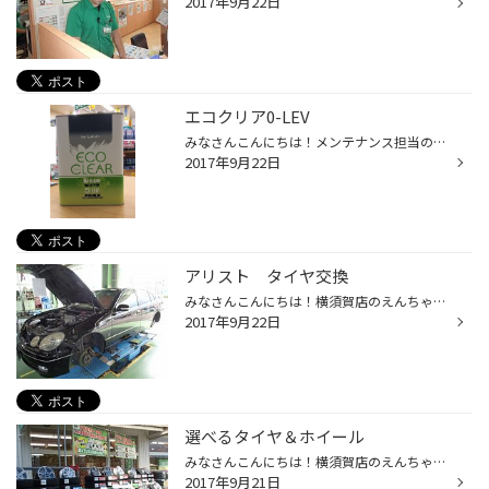
2017年9月22日
エコクリア0-LEV
みなさんこんにちは！メンテナンス担当の浅野です！ 最近、増えている低粘度車。 0w-8から0w-20まで対応しています。 ホンダのNシリーズは0w-8を使用しています。 トヨタのハイブリッド車は0w-16と 柔らかいオイルを使用しています。 お車に合ったオイルをお探しでしたら、 エコクリアがあすすめで...
2017年9月22日
アリスト タイヤ交換
みなさんこんにちは！横須賀店のえんちゃんです！ 本日はアリストでタイヤ交換をしました！ タイヤはレグノを選択！前回もレグノでやっぱりレグノはリピート率が高いですね！ 音の静かなタイヤをご希望なされる方に自信を持ってオススメ致します！ タイヤ交換をご検討中のお客様！是非タイヤ館横須...
2017年9月22日
選べるタイヤ＆ホイール
みなさんこんにちは！横須賀店のえんちゃんです！ 先日投稿した冬タイヤコーナー徐々に出来て来ました！ ＶＲＸ２ ＶＲＸ ＩＣＥＰＡＲＴＮＥＲとタイヤも選べホイールも選べるコーナー！ 雪が降らなくても凍結路面に備え冬タイヤを装着される事をオススメします！ 沢山タイヤの種類が有って自分に...
2017年9月21日