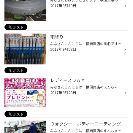
2017年9月30日
雨降り
みなさんこんにちは！横須賀店の川名です！ 今朝は雨が凄かったですよぇ～！ビックリしました！ お車運転していたお客様ちゃんと前見えましたか(?_?) ワイパーの交換目安は１年に１回がおすすめとなっております！ ちょっと見づらいかなぁ～ってお客様ワイパー点検も無料で当店 行っておりますので...
2017年9月28日
レディースＤＡＹ
みなさんこんにちは！横須賀店のえんちゃんです 来月の１０月１日～１０月７日は毎月恒例のレディースウィーク！！ 女性のお客様、お買い得な一週間です！お見逃しなく！！！ ☆.。.:*・10月のプレゼントは ↓ ↓ ↓ ↓ ↓ ☆.。.:*・ （無くなり次第終了となります）
2017年9月28日
ヴォクシー ボディーコーティング
みなさんこんにちは！横須賀店のえんちゃんです！ 本日はトヨタのヴォクシーでボディーコーティングを行ってました！ お車は新車なので最初から綺麗でしたがさらに綺麗になりピカピカになりました！ 先ずは洗車からスタート！またこの洗車だけでもピカピカに毎回なっております！ 細かな所までしっ...