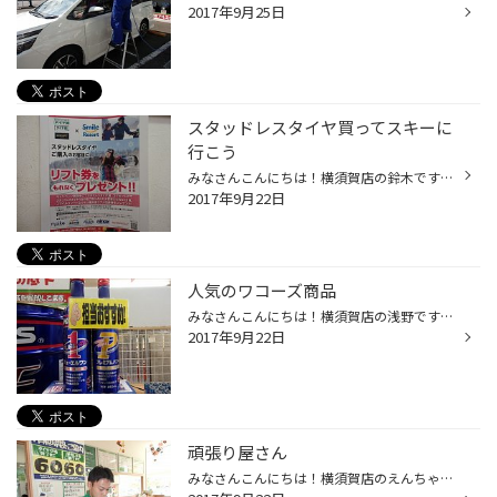
2017年9月25日
スタッドレスタイヤ買ってスキーに
行こう
みなさんこんにちは！横須賀店の鈴木です！ 今年もやりますリフト券プレゼント（当店でブリザック購入のお客様に限り） スタッドレスを購入して雪山に遊びに行かれて見てはいかがですか！！ ブリヂストンのスタッドレスで安心＆快適にレッツＧＯ！！ キャンペーン開催期間２０１７年 ９月１６日（土...
2017年9月22日
人気のワコーズ商品
みなさんこんにちは！横須賀店の浅野です！ 当店で人気のワコーズのフューエル１＆プレミアム＆レックス！ 週末に備え補充しました！ ワコーズの商品は不動の人気！その理由の1つに体感し易い商品が多い事です！ ワコーズのフューエル１＆プレミアムは遠藤主任がバイクに使用していて もう最高と太...
2017年9月22日
頑張り屋さん
みなさんこんにちは！横須賀店のえんちゃんです！ 当店のイケメン新人！川名スタッフ空いてる時間で日々お勉強しております！ 川名スタッフの愛車はトヨタのスポーツカー！８６に乗っております！同じ車でカスタムを 検討中のお客様是非当店にお越し下さい！ 皆様のご来店スタッフ一同お待ちしてお...