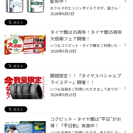
配布中！
おクルマのエンジンオイルですが、皆さん定期的に交換していらっしゃいますか？ 現在、コクピット・タイヤ館では6/21(日)まで、タイヤ館35周年の大感謝キャンペーンを開催中です。 期間中にエンジンオイルなどのメンテナンス商品が10％OFFになるクーポンやウォッシャー液の 無料補充チケットなど、...
2026年6月5日
タイヤ館は35周年！タイヤ館35周年
大感謝フェア開催！
いつもコクピット・タイヤ館をご利用いただき、誠にありがとうございます！ 多くのお客様に支えられて、タイヤ館は35周年を迎えることが出来ました。 これからもお客様の安全・安心なカーライフを全力でサポートしてまいりますので、 引き続きタイヤ館をよろしくお願いいたします。 35周年を迎えた...
2026年5月18日
期間限定！！『タイヤスペシャルプ
ライスデー』開催！！
いつも当店をご利用いただきましてありがとうございます。 5/15(金)～5/24(日)まで、コクピット・タイヤ館におきまして、 期間限定！ サイズ限定！！ 数量限定！！！ お得にお買い求めいただける、「タイヤスペシャルプライスデー」がスタートします！ お得なタイヤのご紹介！！ ワゴンR、N-BOX、タ...
2026年5月15日
コクピット・タイヤ館は“平日”がお
得！『平日割』実施中！
いつも当店をご利用いただき、ありがとうございます。 コクピット・タイヤ館では、コクピット・タイヤ館アプリ会員の方限定で月曜日から金曜日の間、 タイヤやオイル、バッテリーなどのメンテナンスがお得に交換できる、 『平日割』を実施しております！！ 「平日割」のここがオススメ♪ 平日だと・...