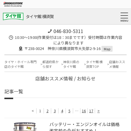
タイヤ館 横須賀
046-830-5311
10:30～19:00(作業受付は18：30までです）受付時間は作業内容
により異なります
〒238-0024 神奈川県横須賀市大矢部2-9-16
Map
タイヤ・ホイール専門
都道府県か
神奈川県の
タイヤ館 横
店舗おスス
店のタイヤ館
ら探す
タイヤ館
須賀TOP
メ情報
店舗おススメ情報 / お知らせ
記事一覧
<
1
2
3
4
5
…
16
17
>
バッテリー・エンジンオイルは価格
改定前の今がおすすめ！