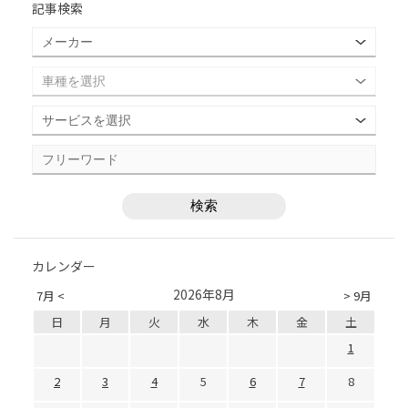
記事検索
カレンダー
2026年8月
7月 <
> 9月
日
月
火
水
木
金
土
1
2
3
4
5
6
7
8