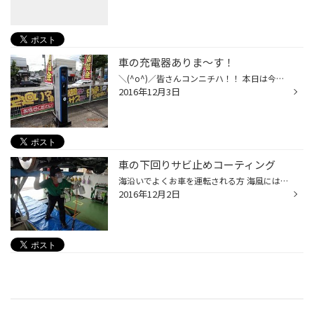
車の充電器ありま～す！
＼(^o^)／皆さんコンニチハ！！ 本日は今流行り電気自動車が来店されましたｷﾀ━━━━o(*´∀`)○━━━━━!!！ そうです！当店には充電器が有ります（＾◇＾） 最近はだいぶ普及して来ましたがまだまだ少ないのが現状(-_-;) 横須賀で充電に困ったら是非ご来店下さい＼(^o^)／ （スタッフにお声掛け下さい）
2016年12月3日
車の下回りサビ止めコーティング
海沿いでよくお車を運転される方 海風には塩分が多く含まれているので 特に車の下回りなどがサビやすくなります(o^^o)/ チーフにお願いして私の車も防錆コーティングしてもらいました～♪♬♫ 下回りは所々サビてる～マフラー辺りは特にサビサビ～(*ﾟ0ﾟ)ﾊｯ 冬場はよくスノボをする為、雪山に行くので冬...
2016年12月2日