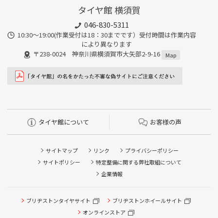
タイヤ館 横須賀
046-830-5311
10:30～19:00(作業受付は18：30までです）受付時間は作業内容
により異なります
〒238-0024 神奈川県横須賀市大矢部2-9-16
Map
タイヤ館について
お客様の声
サイトマップ
リンク
プライバシーポリシー
サイトポリシー
特定整備に関する弊社取組について
企業情報
ブリヂストンタイヤサイト
ブリヂストンホイールサイト
タイヤ点検・安全点検/タイヤ履き替え/オイル交換/その他
ピット作業の予約
オンラインストア