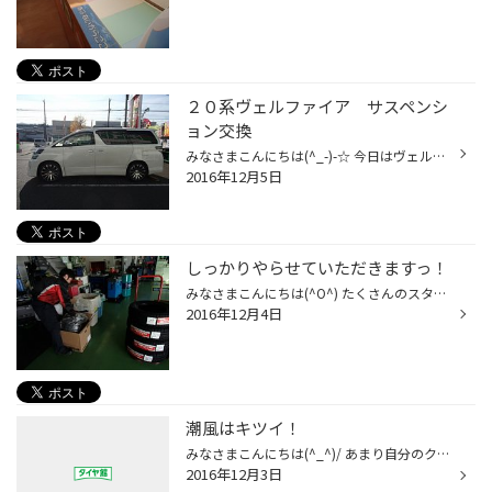
２０系ヴェルファイア サスペンシ
ョン交換
みなさまこんにちは(^_-)-☆ 今日はヴェルファイアでサスペンション交換です！ ＲＳ★Ｒ Ｔｉ２０００でいい感じにローダウン！ ダウン量 フロント４０～３５ｍｍ リア ４５～４０ｍｍ もちろんアライメントもご一緒です！ ありがとうございました！
2016年12月5日
しっかりやらせていただきますっ！
みなさまこんにちは(^O^) たくさんのスタッドレスタイヤのご注文 頂きましてありがとうございますm(__)m バランス調整などしっかり準備してお待ちしておりますので お取付けをお待ちしております(^_^)/
2016年12月4日
潮風はキツイ！
みなさまこんにちは(^_^)/ あまり自分のクルマの下回りを見ないと思いますが、結構錆びてます(+o+) 気になるお客様はご一緒に見てみましょう！ おクルマをリフトアップいたします(^_-)-☆ スタッフまでお声かけくださいm(__)m
2016年12月3日