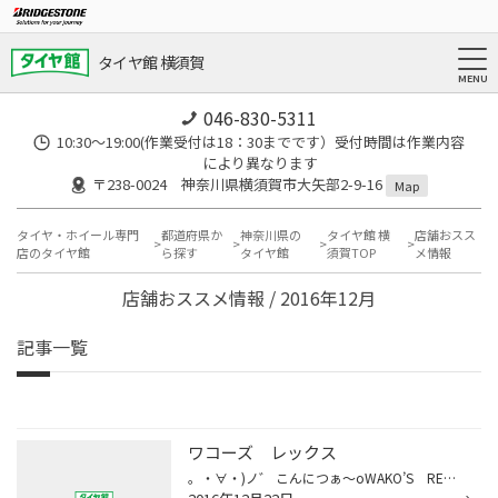
タイヤ館 横須賀
046-830-5311
10:30～19:00(作業受付は18：30までです）受付時間は作業内容
により異なります
〒238-0024 神奈川県横須賀市大矢部2-9-16
Map
タイヤ・ホイール専門
都道府県か
神奈川県の
タイヤ館 横
店舗おスス
店のタイヤ館
ら探す
タイヤ館
須賀TOP
メ情報
店舗おススメ情報 / 2016年12月
記事一覧
ワコーズ レックス
。・∀・)ノ゛ こんにつぁ～oWAKO’S RECS （ワコーズレックス）は パワーの回復、始動性の向上とともに有害排出ガスの低減、燃費の改善につながります！ 白煙もっくもくでした～w(￣Д￣ w ぉぉぉぉぉぉぉ~!! 多走行のお車にリフレッシュ出来ておすすめです！