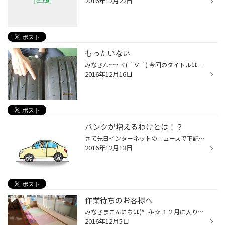
2016年12月22日
もったいない
みなさん~~~ヾ(＾∇＾) 今回のタイトルは！もったいないです！ヾ(~∇~;) 何がってぇ！？ よぉ～く見てください(⌒▽⌒;) ！！ ワイヤーが出てる方とそうじゃ無い方のこの違い！！ すごぉ～いもったいないと思いませんか！？このタイヤはポテンザＳＯＯ１ ですよぉ(ノ◇≦。) ＯＨ～!!もったいない！ こんな...
2016年12月16日
パンクが増えるわけとは！？
さて先日インターネットのニュースで下記のような記事 が掲載されていました。 タイヤをただの黒いゴムのかたまりとお思いの方もたくさん いらっしゃる事と思いますが、タイヤは自動車にとって安全を司る大変重要な部品 だという事はご存知でしたでしょうか？ 以下原文 車のタイヤのパンクが増えて...
2016年12月13日
作業待ちのお客様へ
みなさまこんにちは(^_-)-☆ １２月に入り通常よりも待ち時間が増えてしまい まことに申し訳ございませんm(__)m 少しでも快適に過ごしていただけるよう お子様向けコーナーやフリードリンクなど ご用意させていただいております(*^_^*) ブランケットもございますのでご自由にお使いください！ タイヤ...
2016年12月5日