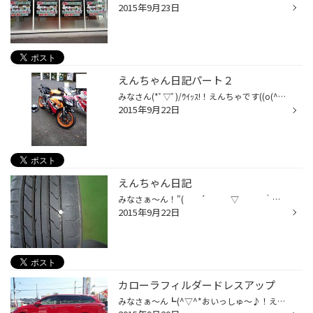
2015年9月23日
えんちゃん日記パート２
みなさん(*ﾟ▽ﾟ)/ｳｲｯｽ!！えんちゃです((o(^∇^)o))昨日のえんちゃんは！！ 昨日はお休みで久しぶりに奥多摩周遊道路に元タイヤ館スタッフと仲良く ツーリングに行ってまいりました！(＞▽＜)b ﾀﾉｼｶｯﾀｧ～!! 江ノ島から行きはオール下道で大渋滞３時間半位！帰りは高速でラクチン１時間半位！(o^∇^o)ﾉ え...
2015年9月22日
えんちゃん日記
みなさぁ～ん！"( ´ ▽ ｀ )ﾉ"ちわぁ! 横須賀店のえんちゃんでぇ～す！！シルバーウィークみなさんエンジョイしてますか？ えんちゃんはお仕事ハッスルしております(^∇^)ｱﾊﾊﾊﾊ！連休になるとなぜだか パンクが増える(ノ◇≦。) ﾋﾞｪｰﾝ!!！しかも最近の車はスペアータイヤが 付いていな...
2015年9月22日
カローラフィルダードレスアップ
みなさぁ～ん┗(^▽^*おいっしゅ～♪！えんちゃんだよぉ～ん！ 今日はカローラフィルダーにブリヂストンのイケテルホイール アドレナリンＳＷ００５ １７インチ＆タイヤもこれまたＧＯＯＤタイヤ ポテンザＳ００１をインストール！(ﾉ*ﾟ▽ﾟ)ﾉ ｳｫｫｫｫｫﾝ！ｶｯｺｲｲ～！ 車高も少し落ちていて決まっております(...