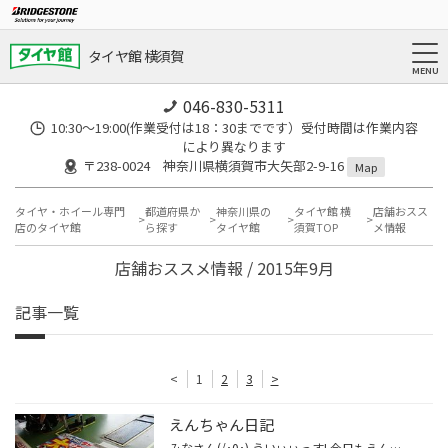
タイヤ館 横須賀
046-830-5311
10:30～19:00(作業受付は18：30までです）受付時間は作業内容
により異なります
〒238-0024 神奈川県横須賀市大矢部2-9-16
Map
タイヤ・ホイール専門
都道府県か
神奈川県の
タイヤ館 横
店舗おスス
店のタイヤ館
ら探す
タイヤ館
須賀TOP
メ情報
店舗おススメ情報 / 2015年9月
記事一覧
<
1
2
3
>
えんちゃん日記
みなさん(/･0･) ういぃぃっす! 今日もえんちゃん日記タイムでぇ～す！ 本日はゆうちゃんが来月のイベントに向けての準備中！！(((o(^｡^")o)))ﾜｸﾜｸ！ いつからイベント？ヽ（￣￣￣￣￣￣∇￣￣￣￣￣￣；）ノ！ 来月１０月３日～４日はタイヤ館横須賀店はイベント開催ですよぉ～ヾ(=^▽^=)ノ！ 今もイ...