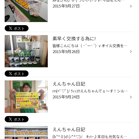
2015年9月27日
素早く交換する為に!
皆様こんにちは（ ･`ー･´）v オイル交換を素早く行う為に、PITにあるオイル缶周りを整理致しましたv(｡･ω･｡)ｨｪｨ♪ 20L入りペール缶にはドレンコックを装着! タイヤワックスや床用洗剤もまとめてPITがすっきりヽ(*´ｖ｀*)ﾉ オイル交換のご来店、お待ちしておりますm(_ _)m
2015年9月26日
えんちゃん日記
ｍ(=ﾟ▽ﾟ)/ ｳｨｯｽ!!えんちゃんでぇ～す！シルバーウィークも終わりましたね！ みなさんまた今日から(≧∇≦)b ハッスル！ハッスル！（頑張りましょう）！ えんちゃんは常にハッスルタイムです！≧(´▽｀)≦ｱﾊﾊﾊ！ 皆様にお知らせです(*ﾟｰﾟ)(*｡_｡)ｳﾝｳﾝ♪(ﾟｰﾟ*)(｡_｡*)ｳﾝｳﾝ♪！ 後数ヶ月でタイヤ館はスタッドレス...
2015年9月24日
えんちゃん日記
(b*^０)d (ﾉ*^▽)ﾉ ｵｯﾊｰ♪本日も元気なえんちゃんでぇ～す！！ 横須賀店も徐々に冬の準備を始めております(^･ｪ･^)(^._.^)(^･ｪ･^)(^._.^)ｳﾝｳﾝ！ こっちの方はあまり雪は降らないけど、降ると∑(ﾉ▼ο▼)ﾉ ｵｫｵｫｵｵｵ!!ってくらい降ります！ チョットわかりづらいですね！（笑） お客様も、もう冬タイヤの予...