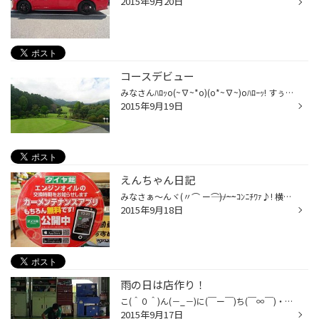
2015年9月20日
コースデビュー
みなさんﾊﾛｯo(~∇~*o)(o*~∇~)oﾊﾛｰｯ! すぅーです(;^ω^A テレテレ！最近上司の影響でゴルフを始めました！ まだ２～３回打ちっぱなしに行った事有るレベルでいきなりコースデビュー！ 小野寺店長と静岡県沼津国際カントリークラブに行ってまいりましたぁﾆｬﾊﾊ(*^▽^*) さすが店長は経験者だけ有りナイス...
2015年9月19日
えんちゃん日記
みなさぁ～んヾ(〃⌒ ー―――⌒)ﾉ~~ｺﾝﾆﾁﾜｧ♪! 横須賀店のえんちゃんでぇ～す！ォッヶォッヶ♪(*￣∇￣)/ｲｪｰｲ×2！ 最近ネタが無くてお困り中(^▽^;)！って事で前に案内したかもシリーズ です！！タイヤ館アプリはもうご存知ですか？ なんだっけ?(゜～゜)ヾって！もぉ～！ このアプリを登録して必要なデーター...
2015年9月18日
雨の日は店作り！
こ(＾０＾)ん(－_－)に(￣ー￣)ち(￣∞￣)・・・Ψ(￣∇￣)Ψわっはっは～♪ タイヤ館横須賀のカリスマスタッフ、鈴木です！ いや～今日は涼しい! むしろ寒いくらいですね!!(((( ﾟДﾟ))))ｻﾑｩｰ そんな気温に負けず、昨日は遠藤チーフが店作りを頑張ってくれたので 今日は自分が頑張っちゃいます(○｀･Д･´)9 ...
2015年9月17日