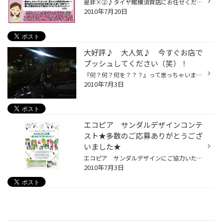
是非×②♪タイヤ館横須賀店にお任せください！ 当店は女性スタッフがおり、お客様の応対もさせて頂いております。 こんな経験や思いはありませんか??? 例えば･･･ ★車をドレスアップしたいケド、男の人に相談するのは･･･ﾁｮｯﾄ苦手（>
2010年7月20日
大好評♪ 大人気♪ 今すぐお店で
プッシュしてください（笑）！
『何？何？何を？？？』って思っちゃいますよね！ 失礼致しました･･･ 今回ご紹介する商品はＬＥＤなのですが、 車内を明るく照らしてくれる『ファイバーワーク ＲＯＯＭ ＬＥＤ♪♪』 ―――――――――――――――――――――――――――――――――――――――――――――――――――――― ｜ ★３チップ高輝度ＬＥＤ使用 ｜ ☆サイズとカラ...
2010年7月3日
エコピア サンダルデザインコンテ
スト★多数のご応募ありがとうござ
いました★
エコピア サンダルデザインにご協力いただきました皆さまへ 第１弾が５月３１日に締切となりまして、作品の総数は ９,３９９通と本当にたくさんのデザインをご応募いただきました！ 横須賀店、店頭にてご協力いただいた皆さま、保育園児の皆さま 本当にありがとうございました♪♪ 審査会で選定され...
2010年7月3日