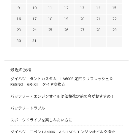
9
10
11
12
13
14
15
16
17
18
19
20
21
22
23
24
25
26
27
28
29
30
31
最近の投稿
ダイハツ タントカスタム LA600S 足回りリフレッシュ＆
REGNO GR-XIII タイヤ交換☆
バッテリー・エンジンオイルは価格改定前の今がおすすめ！
バッテリートラブル
スポーツドライブを楽しみたい方に
ダイハツ コペン LA400K A.S.H VFS エンジンオイル交換☆