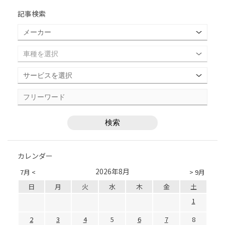
記事検索
カレンダー
2026年8月
7月 <
> 9月
日
月
火
水
木
金
土
1
2
3
4
5
6
7
8