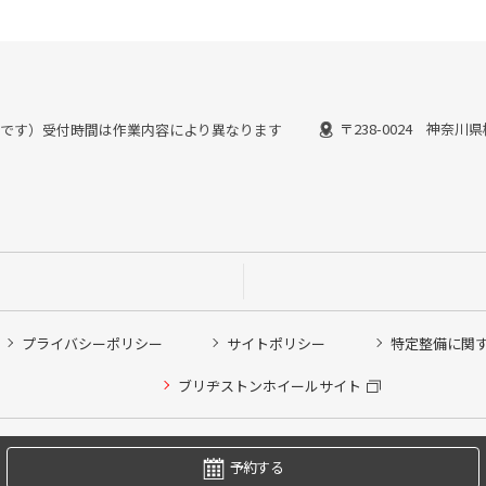
〒238-0024 神奈川
：30までです）受付時間は作業内容により異なります
プライバシーポリシー
サイトポリシー
特定整備に関
他ピット作業の予約
ブリヂストンホイールサイト
希望のクローク契約会員の方はこちらを選択ください
の方はご利用いただけません
Copyright © 2024 Bridgestone Retail Co.,Ltd. All rights Reserved.
予約する