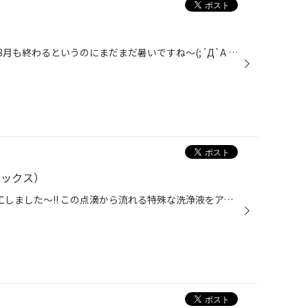
皆様こんにちは（･`ー･´）v もう8月も終わるというのにまだまだ暑いですね～(;´Д`A ``` 今後も熱中症などにはお気を付けて下さいませ♪ そんな暑い日が続く中でお車をお使いの方、エアコン使いますよね？ エアコンスイッチを入れたら嫌な臭いがしたり、風量が弱く感じられたりはないですか？ タイヤ...
 レックス）
MOVEにワコーズのレックスを施工しました～!! この点滴から流れる特殊な洗浄液をアイドリング状態でエンジン内部に吸入させて、溜まった 汚れをきれいに洗浄することで、エンジン本来の性能を蘇らせます！（多走行車お奨め） １燃費改善 ２振動低減 ３パワー回復 ４アイドリング安定 ５有害排出ガス...