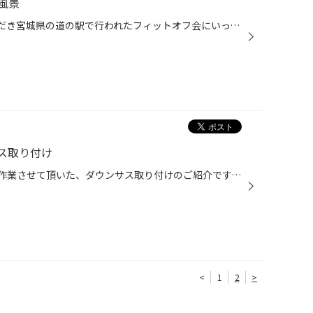
風景
どもども 6、７日でお休みをいただき宮城県の道の駅で行われたフィットオフ会にいってきました！！ どこかで高速を乗ろうとして気づいたら会場まで下道レーシングをしてましたｗｗ 今回は約30台ほど集まりました(`・ω・´) 色んないじり方のフィットがいて先月の埼玉オフ会で仲良くなった主催様のフ...
ス取り付け
皆様こんにちは（･`ー･´）v 先日作業させて頂いた、ダウンサス取り付けのご紹介です。 車種:スズキ スイフトスポーツ 商品:テイン ダウンサス HIGH.TECH ビフォー:フロント アフター:フロント ビフォー:リヤ アフター:リヤ タイヤとフェンダーアーチの隙間の違い、わかるでしょうか? かなりスポーテ...
<
1
2
>