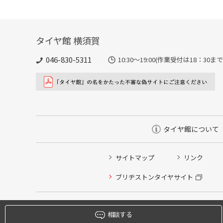
タイヤ館 横須賀
046-830-5311
10:30～19:00(作業受付は18
タイヤ館について
サイトマップ
リンク
タイヤ点検・安全点検/タイヤ履き替え/オイル交換/その
ブリヂストンタイヤサイト
クローク契約会員専用タイヤ履き替え※タイヤ履き替えを
本日のタイヤ履き替え順番待ち予約 ※クローク契約会員
相談する