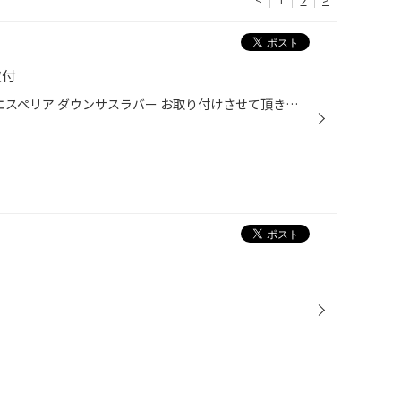
取付
エスペリア スーパー ダウンサス エスペリア ダウンサスラバー お取り付けさせて頂きました。 上記写真がダウンサス取り付け前の全体写真です。 ホイールが大きいだけに十分迫力がありますが！ 近い写真だと、確かに隙間が気になりますね。 そして、作業実施後の写真がこちら！！ やはり見た目がガ...