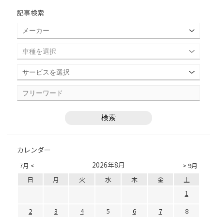
記事検索
カレンダー
2026年8月
7月 <
> 9月
日
月
火
水
木
金
土
1
2
3
4
5
6
7
8