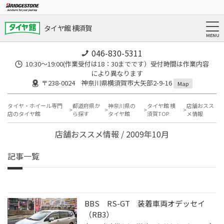
タイヤ館 横須賀
046-830-5311
10:30～19:00(作業受付は18：30までです）受付時間は作業内容
により異なります
〒238-0024 神奈川県横須賀市大矢部2-9-16
Map
タイヤ・ホイール専門
都道府県か
神奈川県の
タイヤ館 横
店舗おスス
店のタイヤ館
ら探す
タイヤ館
須賀TOP
メ情報
店舗おススメ情報 / 2009年10月
記事一覧
BBS RS-GT 装着車両オデッセイ
（RB3）