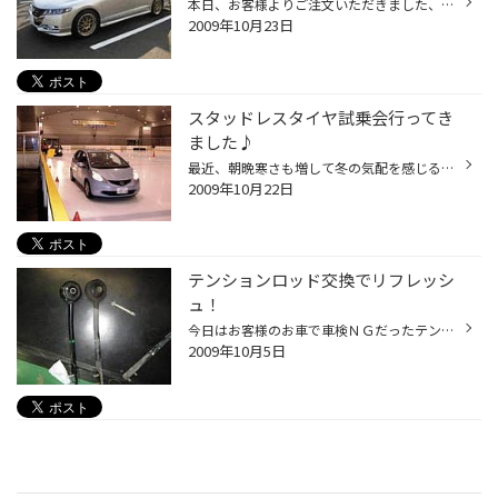
本日、お客様よりご注文いただきました、BBS RS-GT 18インチ、装着作業となりましたので、ご紹介いたします(^^) 装着車両は ホンダ オデッセイ ＲＢ３ ホイールは ＢＢＳ ＲＳ－ＧＴ １８ｘ７．５Ｊ 受注生産カラーのゴールドに、センターキャップはレッドへと変更されています。 分かる人...
2009年10月23日
スタッドレスタイヤ試乗会行ってき
ました♪
最近、朝晩寒さも増して冬の気配を感じる今日この頃ですが、 先日、「BLIZZAK試乗会」がありまして、今シーズン新発売の「BLIZZAK REVO GZ」に実際に乗ってきました！ スタッドレスタイヤの試乗会ではスケートリンクの上で運転するんですが、リンクの上はそれはもうツルッツル、車に乗り込む時も気...
2009年10月22日
テンションロッド交換でリフレッシ
ュ！
今日はお客様のお車で車検ＮＧだったテンションロッドの交換です。 タイヤだけではなくこんな作業もＯＫです。 日産のＦＲ車はよくここが痛みます。 純正のブッシュが裂けて中のグリスが飛び出しています。 こうなると走行中に足回りが大きく動いてしまいアライメントも意味の無いものになってしま...
2009年10月5日