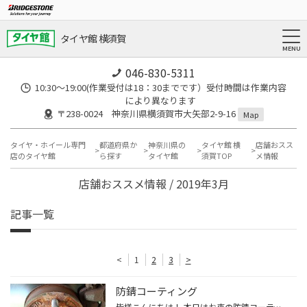
タイヤ館 横須賀
046-830-5311
10:30～19:00(作業受付は18：30までです）受付時間は作業内容
により異なります
〒238-0024 神奈川県横須賀市大矢部2-9-16
Map
タイヤ・ホイール専門
都道府県か
神奈川県の
タイヤ館 横
店舗おスス
店のタイヤ館
ら探す
タイヤ館
須賀TOP
メ情報
店舗おススメ情報 / 2019年3月
記事一覧
<
1
2
3
>
防錆コーティング
皆様こんにちは！ 本日はお車の防錆コーティングを実施致しました！ お車のブレーキ廻り＆下回りは錆びやすい為しっかりコーティング！ 今回はタイヤを外したついでにハブ防錆です！ 錆が凄いですね！ここの部分は錆びやすく何気に目立つ所ですよね！ ここをしっかり磨いたのが下記の画像です！ ピ...