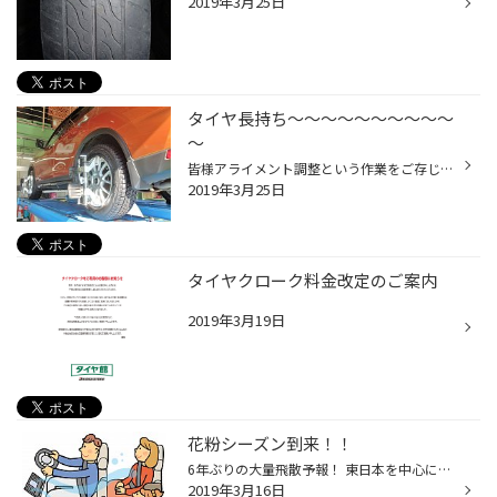
2019年3月25日
タイヤ長持ち～～～～～～～～～～
～
皆様アライメント調整という作業をご存じですか？ タイヤの角度を正常に戻すことで、タイヤの減り方を均等にし片減りを 直すことや、ハンドルをまっすぐにしているのにお車が横にそれてしまう 現象を改善できる作業です。 詳しくはタイヤ館までお越しください。
2019年3月25日
タイヤクローク料金改定のご案内
2019年3月19日
花粉シーズン到来！！
6年ぶりの大量飛散予報！ 東日本を中心に飛散量が平均の1.5倍～3倍と予想されています。 2018年シーズンより、ほとんどの地域で多くなると見込まれ、全国平均で2.7倍の予想です。 抗菌・脱臭・除塵の３つの基本機能で安心のドライブをお約束 BOSCH アエリスト エコエアコンフィルター 同時施工がお...
2019年3月16日