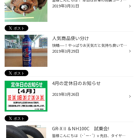
2019年3月31日
人気商品使い分け
快晴----！やっぱりお天気だと気持ち良いですねぇ！ 今日は当店大人気のワコーズ添加剤で良く聞かれるフューエル１とプレミアムの違いを ちょっとご説明します！ ワコーズフューエル１ 燃費が悪くなってきた（走行距離過多、トロトロ走行） アイドリングが不安定になっている。 エンジンのフケが悪...
2019年3月29日
4月の定休日のお知らせ
2019年3月26日
GR-XⅡ＆NH100C 試乗会!
皆様こんにちは（･`ー･´）v 先日、タイヤ館スタッフ内で行われたGR-XⅡとNH100Cの試乗会に行ってきました～☆ 試乗車はトヨタ アクアで、タイヤサイズは175/65R15でした。 まずはGR-XⅡを装着したアクアを試乗ε=ε=ε=ε=ε=(ｏ゜―゜)ｏブーン！！ まず感じたのが乗り心地が良い!! 道路の段差やマンホール...