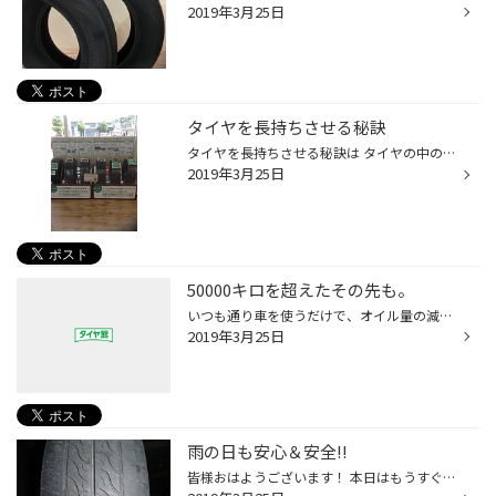
2019年3月25日
タイヤを長持ちさせる秘訣
タイヤを長持ちさせる秘訣は タイヤの中の空気圧がしっかり入っているかどうかと タイヤが正しい角度で地面に接地しているかどうかこの二つが大切になって行きます。
2019年3月25日
50000キロを超えたその先も。
いつも通り車を使うだけで、オイル量の減少と漏れ・にじみを防止、抑制し回復します。 HeteroCyclicCompound技術により、エンジンに使用されているオイルシールへ直接作用することで、 オイル漏れ・にじみの原因となるオイルシール性能を回復、更にオイルシール性能低下を予防し 高い持続性能効果を...
2019年3月25日
雨の日も安心＆安全!!
皆様おはようございます！ 本日はもうすぐ始まるＧＷに向けてのお話です！こんなタイヤを履いてるお客様おられませんか？ この様に溝が無いと雨の日の運転が危険です！カーブで滑ってしまったりブレーキを踏んでも 止まらない！タイヤの溝は水を吐き出す重要な役割をしております！ このようなタイ...