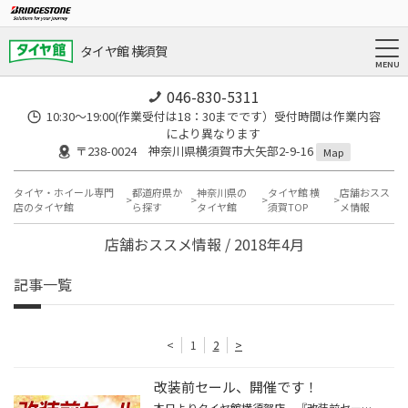
タイヤ館 横須賀
046-830-5311
10:30～19:00(作業受付は18：30までです）受付時間は作業内容
により異なります
〒238-0024 神奈川県横須賀市大矢部2-9-16
Map
タイヤ・ホイール専門
都道府県か
神奈川県の
タイヤ館 横
店舗おスス
店のタイヤ館
ら探す
タイヤ館
須賀TOP
メ情報
店舗おススメ情報 / 2018年4月
記事一覧
<
1
2
>
改装前セール、開催です！
本日よりタイヤ館横須賀店、『改装前セール』を開催しております。 期間は本日4月28日(土)～5月13日(日)となります。 皆様のご来店お待ちしておりますm(_ _)m