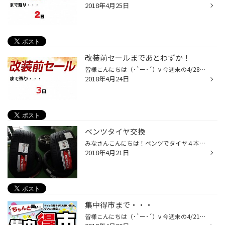
2018年4月25日
改装前セールまであとわずか！
皆様こんにちは（･`ー･´）v 今週末の4/28(土)～5/13日(日)の期間中、タイヤ館では『改装前セール』を開催致します！ ぜひこの機会にタイヤ交換をしませんか！？ 皆様のご来店お待ちしておりますm(_ _)m
2018年4月24日
ベンツタイヤ交換
みなさんこんにちは！ベンツでタイヤ４本交換をしました！ フロントに２５５って凄いワイドなタイヤでビックリです！リアはもっと凄い２８５(⌒▽⌒;) オッドロキー！ タイヤはブリヂストン最高級グレードのポテンザをｲﾝｽﾄｰﾙ！！ もうすぐGWです！快適運転をする為にタイヤ交換は早めをおすすめします...
2018年4月21日
集中得市まで・・・
皆様こんにちは（･`ー･´）v 今週末の4/21(土)～4/30日(月)の期間中、タイヤ館では『集中得市』を開催致します！ ご来店お待ちしておりますm(_ _)m