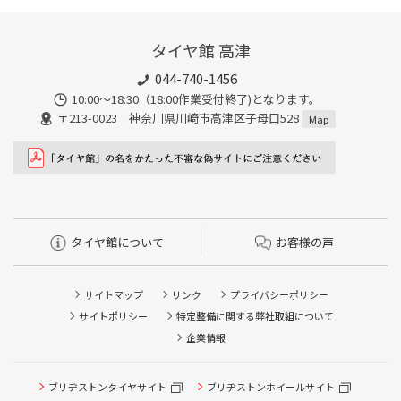
タイヤ館 高津
044-740-1456
10:00～18:30（18:00作業受付終了)となります。
〒213-0023 神奈川県川崎市高津区子母口528
Map
タイヤ館について
お客様の声
サイトマップ
リンク
プライバシーポリシー
サイトポリシー
特定整備に関する弊社取組について
企業情報
タイヤ点検・安全点検/タイヤ履き替え/オイル交換/その他
ブリヂストンタイヤサイト
ブリヂストンホイールサイト