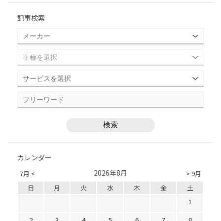
記事検索
カレンダー
2026年8月
7月 <
> 9月
日
月
火
水
木
金
土
1
2
3
4
5
6
7
8