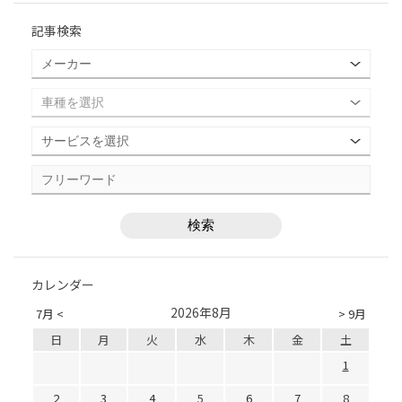
記事検索
カレンダー
2026年8月
7月 <
> 9月
日
月
火
水
木
金
土
1
2
3
4
5
6
7
8