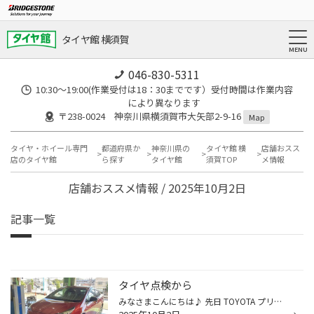
タイヤ館 横須賀
046-830-5311
10:30～19:00(作業受付は18：30までです）受付時間は作業内容
により異なります
〒238-0024 神奈川県横須賀市大矢部2-9-16
Map
タイヤ・ホイール専門
都道府県か
神奈川県の
タイヤ館 横
店舗おスス
店のタイヤ館
ら探す
タイヤ館
須賀TOP
メ情報
店舗おススメ情報 / 2025年10月2日
記事一覧
タイヤ点検から
みなさまこんにちは♪ 先日 TOYOTA プリウスでタイヤ点検を行いました。 そろそろ交換を考えてるんだよね〜って事です。 タイヤは2018年2月末頃のタイヤで確かにゴムが硬くなってるので そろそろ交換ですかね〜みたいな会話をしてました。 4本中1本だけ空気圧が低いタイヤが有りました。 溝もそんな...