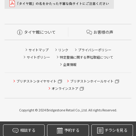
タイヤ館について
お客様の声
サイトマップ
リンク
プライバシーポリシー
サイトポリシー
特定整備に関する弊社取組について
企業情報
タイヤ点検・安全点検/タイヤ履き替え/オイル交換/その他
ブリヂストンタイヤサイト
ブリヂストンホイールサイト
ピット作業の予約
オンラインストア
クローク契約会員専用タイヤ履き替え※タイヤ履き替えを
希望のクローク契約会員の方はこちらを選択ください
Copyright © 2024 Bridgestone Retail Co.,Ltd. All rights Reserved.
本日のタイヤ履き替え順番待ち予約 ※クローク契約会員の
方はご利用いただけません
相談する
予約する
チラシを見る