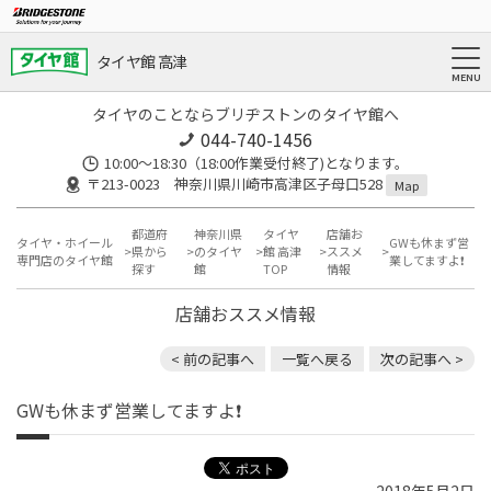
タイヤ館 高津
タイヤのことならブリヂストンのタイヤ館へ
044-740-1456
10:00～18:30（18:00作業受付終了)となります。
〒213-0023 神奈川県川崎市高津区子母口528
Map
都道府
神奈川県
タイヤ
店舗お
タイヤ・ホイール
GWも休まず営
県から
のタイヤ
館 高津
ススメ
専門店のタイヤ館
業してますよ❗️
探す
館
TOP
情報
店舗おススメ情報
< 前の記事へ
一覧へ戻る
次の記事へ >
GWも休まず営業してますよ❗️