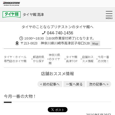
タイヤ館 高津
タイヤのことならブリヂストンのタイヤ館へ
044-740-1456
10:00～18:30（18:00作業受付終了)となります。
〒213-0023 神奈川県川崎市高津区子母口528
Map
神奈川県
タイヤ・ホイール
都道府県
タイヤ館
店舗おス
今月一番
のタイヤ
専門店のタイヤ館
から探す
高津TOP
スメ情報
の大物！
館
店舗おススメ情報
< 前の記事へ
一覧へ戻る
次の記事へ >
今月一番の大物！