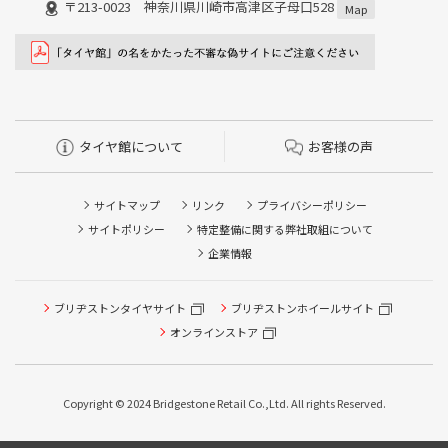
〒213-0023 神奈川県川崎市高津区子母口528
Map
タイヤ館について
お客様の声
サイトマップ
リンク
プライバシーポリシー
サイトポリシー
特定整備に関する弊社取組について
企業情報
ブリヂストンタイヤサイト
ブリヂストンホイールサイト
タイヤ点検・安全点検/タイヤ履き替え/オイル交換/その他
ピット作業の予約
オンラインストア
クローク契約会員専用タイヤ履き替え※タイヤ履き替えを
希望のクローク契約会員の方はこちらを選択ください
Copyright © 2024 Bridgestone Retail Co.,Ltd. All rights Reserved.
本日のタイヤ履き替え順番待ち予約 ※クローク契約会員の
方はご利用いただけません