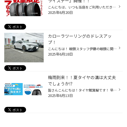
ライスデー』開催！！
こんにちは、いつも当店をご利用いただきましてありがとうございます。 本日より、コクピット・タイヤ館におきまして、 期間限定！ サイズ限定！！ 数量限定！！！ お得にお買い求めいただける、「タイヤスペシャルプライスデー」がスタートします！ お得なタイヤのご紹介！！ ワゴンR、N-BOX、タン...
2025年6月20日
カローラツーリングのドレスアッ
プ！
こんにちは！ 眼鏡スタッフ伊藤の眼鏡に関してはネタが尽きました・・・ 次回新しくなるのか！？乞うご期待。 さて、今回はカローラツーリング特別仕様車アクティブスポーツです。 初めて見ました。内外装がとてもスポーティーです。私的にシートがとってもカッコイイ！！ そんなお車に車高調とホイ...
2025年6月18日
梅雨到来！！夏タイヤの溝は大丈夫
でしょうか⁉
皆さんこんにちは！タイヤ館箕輪です！ 早速ですが、お客様の夏タイヤは溝が十分ありますか？ タイヤなんて冬さえちゃんとしてれば、大丈夫でしょ⁉って思われる方もいらっしゃると思います。 でも、実はその解釈だと雨の日に大事故起こしてしまう可能性に繋がってしまいます。 雨の日でも、少ない溝...
2025年6月13日