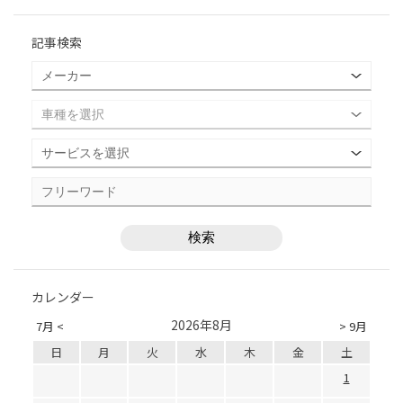
記事検索
カレンダー
2026年8月
7月 <
> 9月
日
月
火
水
木
金
土
1