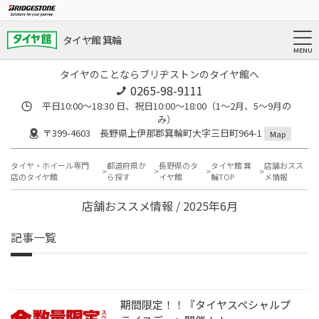
タイヤ館 箕輪
タイヤのことならブリヂストンのタイヤ館へ
0265-98-9111
平日10:00～18:30 日、祝日10:00～18:00（1～2月、5～9月の
み）
〒399-4603 長野県上伊那郡箕輪町大字三日町964-1
Map
タイヤ・ホイール専門
都道府県か
長野県のタ
タイヤ館 箕
店舗おスス
店のタイヤ館
ら探す
イヤ館
輪TOP
メ情報
店舗おススメ情報 / 2025年6月
記事一覧
期間限定！！『タイヤスペシャルプ