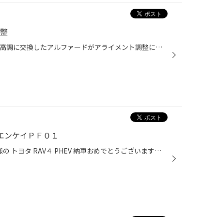
調整
こんにちは(^^) 本日は足回りを車高調に交換したアルファードがアライメント調整に入庫いたしました ありがとうございます m(__)m 足回りを交換すると，タイヤの角度がズレが発生してタイヤの偏摩耗が発生してしまいます そこで足回りの角度を調整してタイヤの変摩耗を防ぎます お客様も足回りを交...
 エンケイＰＦ０１
いつも大変お世話になっているK様の トヨタ RAV４ PHEV 納車おめでとうございます！ 早速ホイールの変更です！ 今回選んだホイールはエンケイ製の『PF01』のマットブラック ナットも黒で統一し男らしい仕上がりに♪ ホイールもガラスコーティングを施したので 汚れづらく汚れも落ちやすいです☆ 冬用...