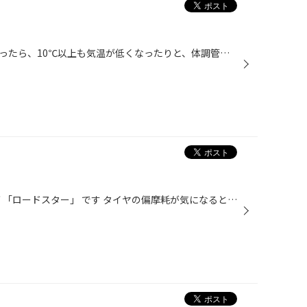
夏日のような暑い日が続いたと思ったら、10℃以上も気温が低くなったりと、体調管理が難しい日々が続く 今日この頃、みなさんいかがお過ごしですか。熱中症にかかる方も出始めているようなので、これから気を付け て、気を付けていきたいものです。 そうは言ってもこれから行楽の機会も増えていくで...
今回入庫したお車は・・・ マツダ 「ロードスター」 です タイヤの偏摩耗が気になると言うことで、作業ご依頼いただきました 調整箇所１0ヵ所 測定→調整→試乗で作業は終了です。 試乗してハンドルセンターを確認し、バッチリです！ 作業ご依頼頂き、ありがとうございました！