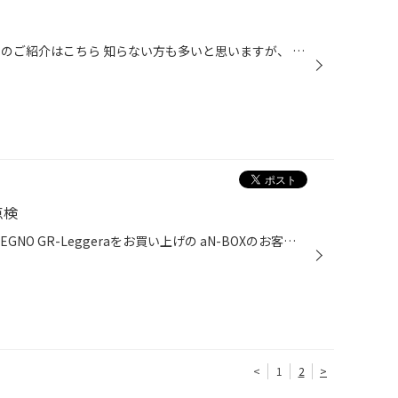
みなさんおはこんばんちは。 今回のご紹介はこちら 知らない方も多いと思いますが、 実はウェッズのクレンツェって輸入車にも追加料金でサイズを合わせる ことができるんです（初めて知った） もちろんタイヤはレグノで決まり！！
m点検
こんにちは 今日は軽専用タイヤ REGNO GR-Leggeraをお買い上げの aN-BOXのお客様が100㎞点検にご来店頂きました タイヤをレグノに替えて車が滑らかにとの事で レグノの快適性にご満足いただけているご様子でした 当店はお客様のご要望のタイヤをご相談しながらご提案していますので お客様のご希望...
<
1
2
>