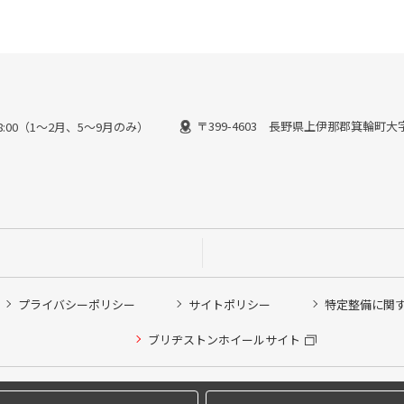
〒399-4603 長野県上伊那郡箕輪町大字
～18:00（1～2月、5～9月のみ）
プライバシーポリシー
サイトポリシー
特定整備に関
ブリヂストンホイールサイト
他ピット作業の予約
希望のクローク契約会員の方はこちらを選択ください
Copyright © 2024 Bridgestone Retail Co.,Ltd. All rights Reserved.