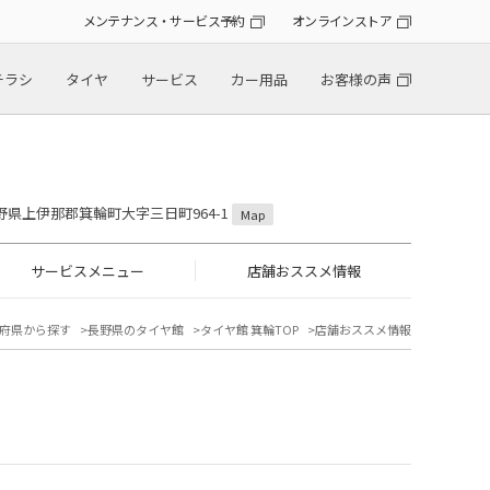
メンテナンス・サービス予約
オンラインストア
チラシ
タイヤ
サービス
カー用品
お客様の声
 長野県上伊那郡箕輪町大字三日町964-1
Map
サービスメニュー
店舗おススメ情報
府県から探す
長野県のタイヤ館
タイヤ館 箕輪TOP
店舗おススメ情報