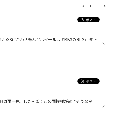
<
1
2
>
いつもお世話になっているM様 新しいX3に合わせ選んだホイールは『BBSのRI-S』 純正でも十分カッコ良いですが・・・ BBSは迫力が全く違いますね♪ ブルーのブレーキが良く映えます☆ ボルトの頭もブルーで統一☆ いつもご利用ありがとうございます(^^)/ ブリヂストンより ７月１日より冬タイヤの 値上...
昨日までの陽気が噓のように、今日は雨一色。しかも暫くこの雨模様が続きそうな今日この頃、皆さん いかがお過ごしですか。 これから雨の多い季節に突入していくわけですが、安全にお車を使って頂く為に重要なポイントが２点 あります。一つ目はタイヤの溝です。溝が浅いとタイヤと路面の間に入った...