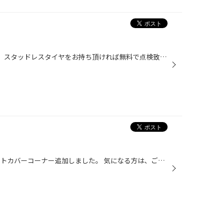
7/1より冬タイヤ値上がりします！ スタッドレスタイヤをお持ち頂ければ無料で点検致しますので お気軽にご来店ください！
みなさんおはこんばんちは。 シートカバーコーナー追加しました。 気になる方は、ご来店なさってぜひ見てってね！！