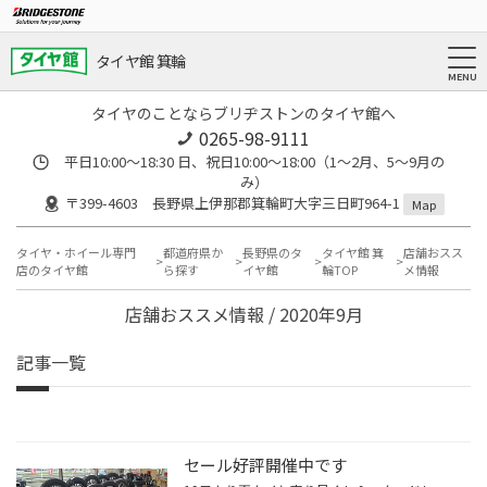
タイヤ館 箕輪
タイヤのことならブリヂストンのタイヤ館へ
0265-98-9111
平日10:00～18:30 日、祝日10:00～18:00（1～2月、5～9月の
み）
〒399-4603 長野県上伊那郡箕輪町大字三日町964-1
Map
タイヤ・ホイール専門
都道府県か
長野県のタ
タイヤ館 箕
店舗おスス
店のタイヤ館
ら探す
イヤ館
輪TOP
メ情報
店舗おススメ情報 / 2020年9月
記事一覧
セール好評開催中です