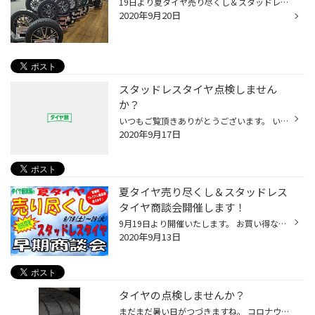
19日より夏タイヤ売り尽くし＆スタッドレスタイヤ早期商談会開催中です。 お買い得なアルミホイールセットを多数ご用意しております。 29日まで開催しております。ぜひご来店ください。お待ちしています！
2020年9月20日
スタッドレスタイヤ点検しません
か？
いつもご覧頂きありがとうございます。 いよいよ9月になりました。まだまだ暑い日が続きますが時期的には、スタッドレスタイヤを 点検しておく時期になりました。 シーズン手前で慌てる事の無い様、今からの準備をお勧め致します。 『まだ早い！』と思われるかも知れませんが、実際に袋から出して診...
2020年9月17日
夏タイヤ売り尽くし＆スタッドレス
タイヤ商談会開催します！
9月19日より開催いたします。 お買い得なアルミホイールセットも多数用意してお待ちしております。 是非お越しください。
2020年9月13日
タイヤの点検しませんか？
まだまだ暑い日がつづきますね。 コロナウィルス感染防止の為、今までとは違う車の使用状況だと思います。 お盆のお出かけも少なく、県外へのドライブも自粛しているとは思いまが、 車のタイヤは使用しなくても、空気圧は減少していきます。 タイヤは紫外線により、直射日光が当たるタイヤの外側は...