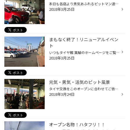
本日も各店より男気あふれるピットマン達が集合し、怒号が飛び交っていました。 お客様の安心と安全のために、年齢など気にせずに全力で動いています。
2018年3月25日
まもなく終了！リニューアルイベン
ト
いつもタイヤ館 箕輪のホームページをご覧頂き、ありがとうございます。 2日間に行われてきたオープンイベントも、あとわずかなってしまいました。 ご来店いただきましたお客様、バタバタしており申し訳ございません。 これに懲りずに、ぜひタイヤ館 箕輪をよろしくお願いいたします。
2018年3月25日
元気・男気・活気のピット風景
タイヤ交換をこのオープンに合わせてご依頼頂きありがとうございます。 イベント中は、各店の精鋭スタッフが応援に駆けつけておりピットも活気に溢れてます。 ぜひご来店頂き、男気溢れるピット作業もご覧ください。 岩原
2018年3月24日
オープン名物！ハタフリ！！