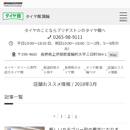
タイヤ館 箕輪
タイヤのことならブリヂストンのタイヤ館へ
0265-98-9111
平日10:00～18:30 日、祝日10:00～18:00（1～2月、5～9月の
み）
〒399-4603 長野県上伊那郡箕輪町大字三日町964-1
Map
タイヤ・ホイール専門
都道府県か
長野県のタ
タイヤ館 箕
店舗おスス
店のタイヤ館
ら探す
イヤ館
輪TOP
メ情報
店舗おススメ情報 / 2018年3月
記事一覧
<
1
2
>
新しいカテゴリー別の展示になりま