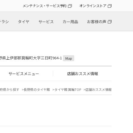
メンテナンス・サービス予約
オンラインストア
チラシ
タイヤ
サービス
カー用品
お客様の声
 長野県上伊那郡箕輪町大字三日町964-1
Map
サービスメニュー
店舗おススメ情報
府県から探す
長野県のタイヤ館
タイヤ館 箕輪TOP
店舗おススメ情報