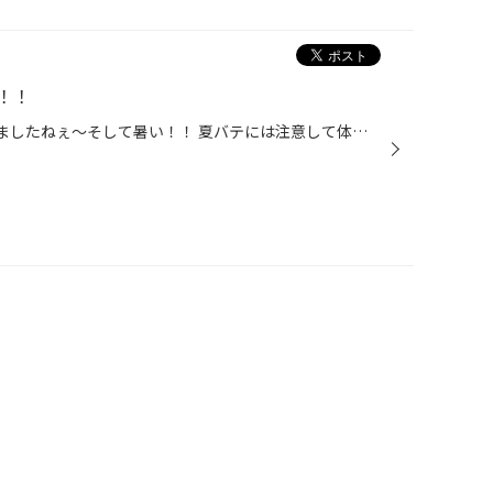
！！
みなさんこんにちは。 7月に入りましたねぇ～そして暑い！！ 夏バテには注意して体調を整え、この夏も楽しく乗り切りましょう(^o^) さてさて、今回は夏場のタイヤ管理の事で少しお話してみたいと思います。 私たちも夏バテしちゃいそうな暑さ・・・それは人だけではありません！！ 実はタイヤも夏バ...