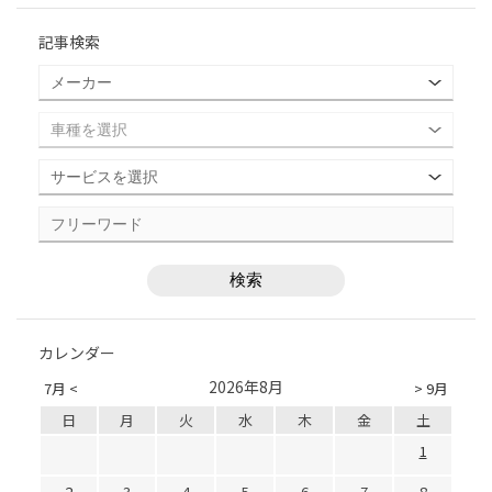
記事検索
カレンダー
2026年8月
7月 <
> 9月
日
月
火
水
木
金
土
1
2
3
4
5
6
7
8