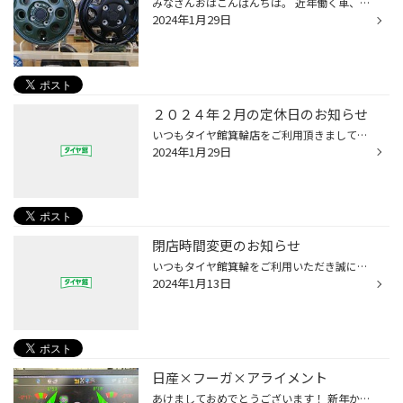
みなさんおはこんばんちは。 近年働く車、軽トラなんかもホイールをおしゃれにカスタマイズする方が増えています。 いろんなカラー、デザイン等が各メーカーからもたくさん出ていますので、 気になる方は是非！！ご来店お待ちしております！！！
2024年1月29日
２０２４年２月の定休日のお知らせ
いつもタイヤ館箕輪店をご利用頂きまして誠にありがとうございます。 2月の定休日は毎週火曜日.水曜日の 2月6日、7日、13日、14日、20日、21日、27日、２８日となります。 お客様にはご迷惑をおかけ致しますが宜しくお願い致します。
2024年1月29日
閉店時間変更のお知らせ
いつもタイヤ館箕輪をご利用いただき誠にありがとうございます。 本日、1月13日（土）は社内勉強会の為、閉店時間を17時30分とさせて頂きます。 お客様にはご迷惑をおかけ致しますが、宜しくお願い致します。
2024年1月13日
日産×フーガ×アライメント
あけましておめでとうございます！ 新年からアライメントのご紹介です！ 今回アライメントを施工させていただきましたのは 日産フーガ Y51 です タイヤの内減りがお悩みでしたがバッチリ、調整させていただきました。 調整箇所 フロントトー、リアキャンバー、リアトー計6箇所です 画像は調整前のデ...