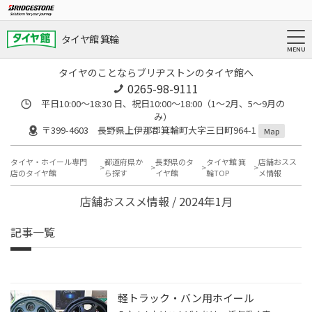
タイヤ館 箕輪
タイヤのことならブリヂストンのタイヤ館へ
0265-98-9111
平日10:00～18:30 日、祝日10:00～18:00（1～2月、5～9月の
み）
〒399-4603 長野県上伊那郡箕輪町大字三日町964-1
Map
タイヤ・ホイール専門
都道府県か
長野県のタ
タイヤ館 箕
店舗おスス
店のタイヤ館
ら探す
イヤ館
輪TOP
メ情報
店舗おススメ情報 / 2024年1月
記事一覧
軽トラック・バン用ホイール