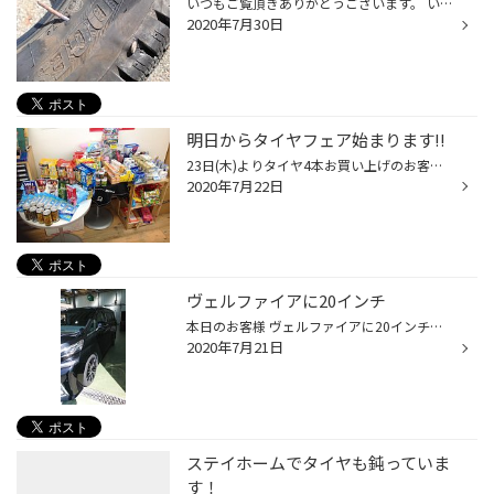
いつもご覧頂きありがとうございます。 いくら梅雨時と言っても雨天が続き過ぎではないでしょうか？ 私の通勤路も土砂崩れにより通行止めになってしまいました。 今月に入って2回目です。 泥水が流れ出た道路には異物が沢山残っています！ タイヤに異常がないかこまめな点検が必要です。 点検しても...
2020年7月30日
明日からタイヤフェア始まります!!
23日(木)よりタイヤ4本お買い上げのお客様に 豪華賞品プレゼントいたします。。。 ※除菌グッズたくさん揃えました。 なくなり次第終了です もちろんタイヤも特別価格でご用意しております。 4連休中のお越しをスタッフ一同心よりお待ちしております!!
2020年7月22日
ヴェルファイアに20インチ
本日のお客様 ヴェルファイアに20インチのホイールセットにてご購入頂きました＼(^o^)／ 大口径の20インチにメッキホイールはインパクトがあって格好いいですね(^^) ご成約ありがとうございます スペック 245/40R20 レオニスGX 20x8.5j 5/114 +35 SBC
2020年7月21日
ステイホームでタイヤも鈍っていま
す！