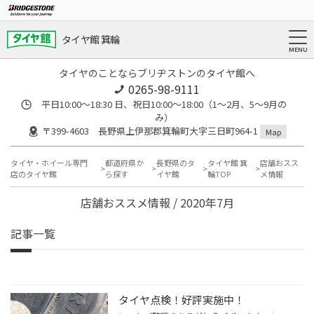
タイヤ館 箕輪
タイヤのことならブリヂストンのタイヤ館へ
0265-98-9111
平日10:00～18:30 日、祝日10:00～18:00（1～2月、5～9月の
み）
〒399-4603 長野県上伊那郡箕輪町大字三日町964-1
Map
タイヤ・ホイール専門
都道府県か
長野県のタ
タイヤ館 箕
店舗おスス
店のタイヤ館
ら探す
イヤ館
輪TOP
メ情報
店舗おススメ情報 / 2020年7月
記事一覧
タイヤ点検！好評実施中！