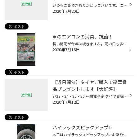
いつもご覧頂きありがとうございます。 コロナウイルスの感染者が増えつつある今日この頃ですが『緊急事態宣言』時のステイホーム自粛期間には 戻りたくないものです。 自粛期間中は当然、愛車の使用も減っていたと思います。 でもタイヤの空気圧は日々減っています！ 遠出の前には是非、タイヤ館の...
2020年7月20日
車のエアコンの消臭、抗菌！
長い梅雨が今年は続きますね。雨の日も多く、車の窓をなかなか開けて、 走行することも出来ませんね。 そうすると車のエアコンを使用することが多くなります。 いやな臭いが、エアコンを使用中に出るようなら、エアコンフィルターを 交換しましょう。 さらに抗菌・消臭施工しませんか？ 詳しくはス...
2020年7月16日
【近日開催】タイヤご購入で豪華賞
品プレゼントします【大好評】
7/23・24・25・26 ←開催予定 タイヤお探しの方、お得なこの機会にぜひご来店ください エンジンオイルキャンペーンイベントも同時開催予定 近日公開。もうしばらくお待ちください。
2020年7月12日
ハイラックスピックアップ✨
本日はハイラックスピックアップにお乗りのH様 4×4メーカーでご好評頂いておりますジャオスさ んにてセッティング( ^-^)_旦~ ご成約頂きありがとう御座います✨ スペック 265/65R17 ジャオス トライブクロー 17x7.5J 6H 139 +25 GM