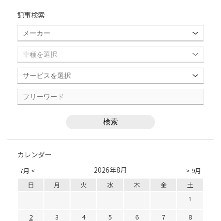
記事検索
カレンダー
2026年8月
7月 <
> 9月
日
月
火
水
木
金
土
1
2
3
4
5
6
7
8