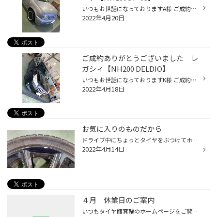
いつもお世話になっておりますA様 ご成約頂きありがとうございました。 14インチ NH200C P-03 装着させていただきました！ エコﾀｲﾔにレーシングホイール最高の組み合わせでした！
2022年4月20日
ご成約ありがとうございました レ
ガシィ【NH200 DELDIO】
いつもお世話になっておりますK様 ご成約頂きありがとうございました。 215/50R17 NH200 DELDIO 装着させていただきました！ ブルーのミラーカットが素敵です！！
2022年4月18日
お気に入りのものだから
ドライブ中にちょっとタイヤをぶつけてホイールに傷が入ってしまった・・・ 気に入っていたホイールなのに残念。 でもあきらめないでください！ホイールの修理ができるんです！ 当店では様々なケースに対応しております。お気軽にご相談下さい。
2022年4月14日
４月 休業日のご案内
いつもタイヤ館箕輪のホームページをご覧頂きありがとうございます。 4月 休業日のご案内です 6日（水） 13日（水） 20日（水） 27日（水) 誠に勝手ながら上記4日間を休業日といたします。 宜しくお願い致します。