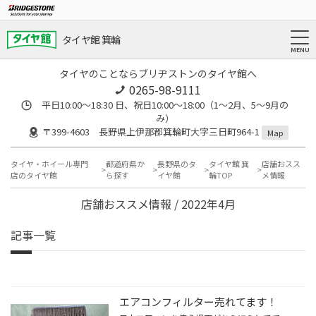
タイヤ館 箕輪
タイヤのことならブリヂストンのタイヤ館へ
0265-98-9111
平日10:00～18:30 日、祝日10:00～18:00（1～2月、5～9月の
み）
〒399-4603 長野県上伊那郡箕輪町大字三日町964-1
Map
タイヤ・ホイール専門
都道府県か
長野県のタ
タイヤ館 箕
店舗おスス
店のタイヤ館
ら探す
イヤ館
輪TOP
メ情報
店舗おススメ情報 / 2022年4月
記事一覧
エアコンフィルター売れてます！