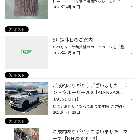
日中エアコンを使う場面がちらほらとでてきていませんか？ エアコンフィルターは交換しないと、中に溜まった埃やカビを車内に循環させてしまい、その空気を吸ってしまいます、、、衛生的にもよろしくありませんよね それだけではなくて、詰まった埃のせいで風通しが悪くなってるかも・・・ エアコン...
2022年4月30日
5月定休日のご案内
いつもタイヤ館箕輪のホームページをご覧頂きありがとうございます。 5月度定休日のご案内です。 5月3日（火）～5月6日（金） 上記４日間はGW休業とさせて頂きます。 5月10日（火）、11日（水）、18日(水)、25日（水） が定休日となります。 宜しくお願い致します。
2022年4月30日
ご成約ありがとうございました ラ
ンドクルーザー200【ALENZA001
JAOSCM11】
いつもお世話になっておりますI様 ご成約頂きありがとうございました。 20インチ ALENZA001 JAOSCM11 ちょうどいいサイズ感！さすがランクルです！ 塗装のクオリティーも高いです。【MADE IN JAPAN】
2022年4月23日
ご成約ありがとうございました マ
ーチ【NH200C P-03】